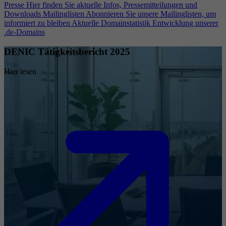
Presse
Hier finden Sie aktuelle Infos, Pressemitteilungen und
Downloads
Mailinglisten
Abonnieren Sie unsere Mailinglisten, um
informiert zu bleiben
Aktuelle Domainstatistik
Entwicklung unserer
.de-Domains
DENIC Tätigkeitsbericht 2025
Hier lesen