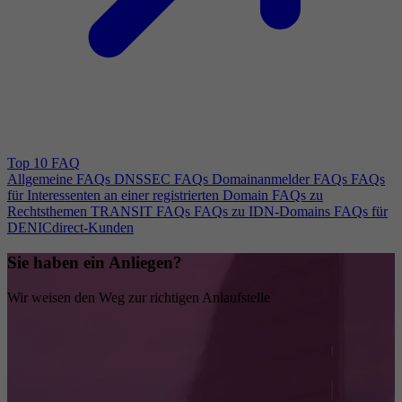
Top 10 FAQ
Allgemeine FAQs
DNSSEC FAQs
Domainanmelder FAQs
FAQs
für Interessenten an einer registrierten Domain
FAQs zu
Rechtsthemen
TRANSIT FAQs
FAQs zu IDN-Domains
FAQs für
DENICdirect-Kunden
Sie haben ein Anliegen?
Wir weisen den Weg zur richtigen Anlaufstelle