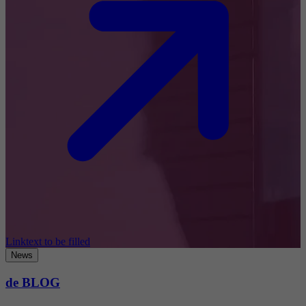
Linktext to be filled
News
de BLOG