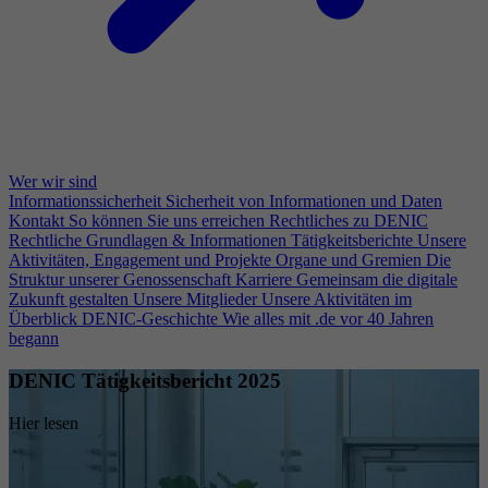
Wer wir sind
Informationssicherheit
Sicherheit von Informationen und Daten
Kontakt
So können Sie uns erreichen
Rechtliches zu DENIC
Rechtliche Grundlagen & Informationen
Tätigkeitsberichte
Unsere
Aktivitäten, Engagement und Projekte
Organe und Gremien
Die
Struktur unserer Genossenschaft
Karriere
Gemeinsam die digitale
Zukunft gestalten
Unsere Mitglieder
Unsere Aktivitäten im
Überblick
DENIC-Geschichte
Wie alles mit .de vor 40 Jahren
begann
DENIC Tätigkeitsbericht 2025
Hier lesen