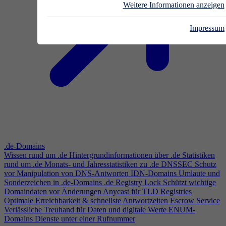
Weitere Informationen anzeigen
Impressum
.de-Domains
Wissen rund um .de
Hintergrundinformationen über .de
Statistiken
rund um .de
Monats- und Jahresstatistiken zu .de
DNSSEC
Schutz
vor Manipulation von DNS-Antworten
IDN-Domains
Umlaute und
Sonderzeichen in .de-Domains
.de Registry Lock
Schützt wichtige
Domaindaten vor Änderungen
Anycast für TLD Registries
Optimale Erreichbarkeit & schnellste Antwortzeiten
Escrow Service
Verlässliche Treuhand für Daten und digitale Werte
ENUM-
Domains
Dienste unter einer Rufnummer