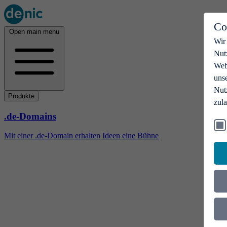
Co
Open main menu
Wir
Nut
Webs
uns
Nut
Produkte
zul
.de-Domains
Mit einer .de-Domain erhalten Ideen eine Bühne