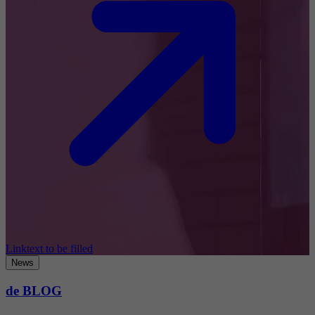
Linktext to be filled
News
de BLOG