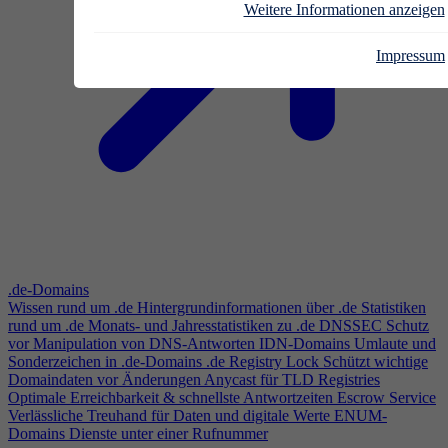
Weitere Informationen anzeigen
Impressum
.de-Domains
Wissen rund um .de
Hintergrundinformationen über .de
Statistiken
rund um .de
Monats- und Jahresstatistiken zu .de
DNSSEC
Schutz
vor Manipulation von DNS-Antworten
IDN-Domains
Umlaute und
Sonderzeichen in .de-Domains
.de Registry Lock
Schützt wichtige
Domaindaten vor Änderungen
Anycast für TLD Registries
Optimale Erreichbarkeit & schnellste Antwortzeiten
Escrow Service
Verlässliche Treuhand für Daten und digitale Werte
ENUM-
Domains
Dienste unter einer Rufnummer