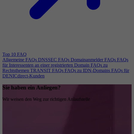
Top 10 FAQ
Allgemeine FAQs
DNSSEC FAQs
Domainanmelder FAQs
FAQs
für Interessenten an einer registrierten Domain
FAQs zu
Rechtsthemen
TRANSIT FAQs
FAQs zu IDN-Domains
FAQs für
DENICdirect-Kunden
Sie haben ein Anliegen?
Wir weisen den Weg zur richtigen Anlaufstelle