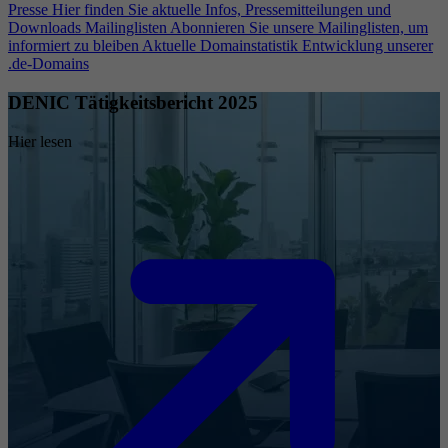
Presse
Hier finden Sie aktuelle Infos, Pressemitteilungen und
Downloads
Mailinglisten
Abonnieren Sie unsere Mailinglisten, um
informiert zu bleiben
Aktuelle Domainstatistik
Entwicklung unserer
.de-Domains
DENIC Tätigkeitsbericht 2025
Hier lesen