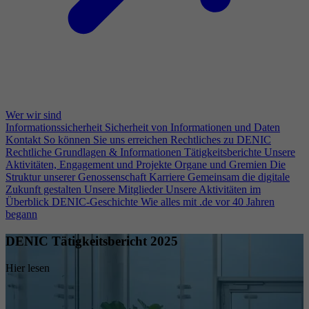
Wer wir sind
Informationssicherheit
Sicherheit von Informationen und Daten
Kontakt
So können Sie uns erreichen
Rechtliches zu DENIC
Rechtliche Grundlagen & Informationen
Tätigkeitsberichte
Unsere
Aktivitäten, Engagement und Projekte
Organe und Gremien
Die
Struktur unserer Genossenschaft
Karriere
Gemeinsam die digitale
Zukunft gestalten
Unsere Mitglieder
Unsere Aktivitäten im
Überblick
DENIC-Geschichte
Wie alles mit .de vor 40 Jahren
begann
DENIC Tätigkeitsbericht 2025
Hier lesen