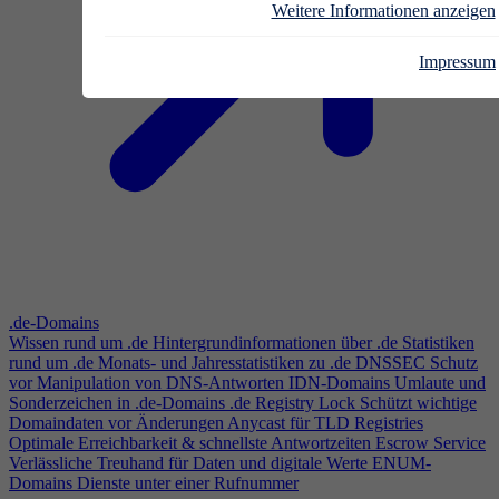
Weitere Informationen anzeigen
Impressum
.de-Domains
Wissen rund um .de
Hintergrundinformationen über .de
Statistiken
rund um .de
Monats- und Jahresstatistiken zu .de
DNSSEC
Schutz
vor Manipulation von DNS-Antworten
IDN-Domains
Umlaute und
Sonderzeichen in .de-Domains
.de Registry Lock
Schützt wichtige
Domaindaten vor Änderungen
Anycast für TLD Registries
Optimale Erreichbarkeit & schnellste Antwortzeiten
Escrow Service
Verlässliche Treuhand für Daten und digitale Werte
ENUM-
Domains
Dienste unter einer Rufnummer