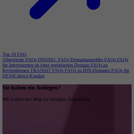
Top 10 FAQ
Allgemeine FAQs
DNSSEC FAQs
Domainanmelder FAQs
FAQs
für Interessenten an einer registrierten Domain
FAQs zu
Rechtsthemen
TRANSIT FAQs
FAQs zu IDN-Domains
FAQs für
DENICdirect-Kunden
Sie haben ein Anliegen?
Wir weisen den Weg zur richtigen Anlaufstelle