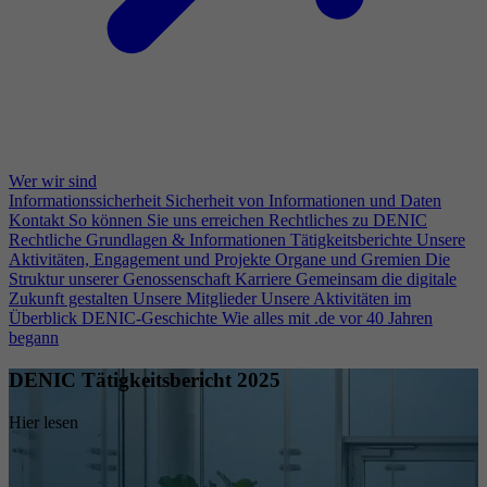
Wer wir sind
Informationssicherheit
Sicherheit von Informationen und Daten
Kontakt
So können Sie uns erreichen
Rechtliches zu DENIC
Rechtliche Grundlagen & Informationen
Tätigkeitsberichte
Unsere
Aktivitäten, Engagement und Projekte
Organe und Gremien
Die
Struktur unserer Genossenschaft
Karriere
Gemeinsam die digitale
Zukunft gestalten
Unsere Mitglieder
Unsere Aktivitäten im
Überblick
DENIC-Geschichte
Wie alles mit .de vor 40 Jahren
begann
DENIC Tätigkeitsbericht 2025
Hier lesen