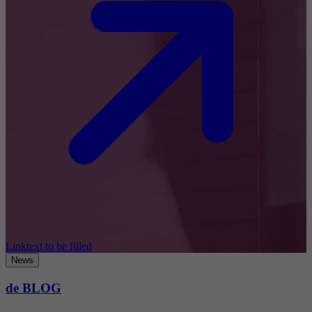
Linktext to be filled
News
de BLOG