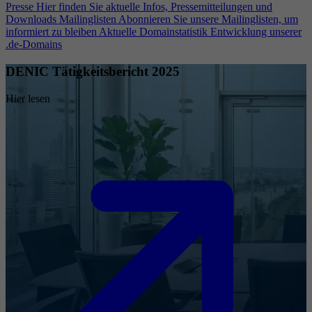
Presse
Hier finden Sie aktuelle Infos, Pressemitteilungen und
Downloads
Mailinglisten
Abonnieren Sie unsere Mailinglisten, um
informiert zu bleiben
Aktuelle Domainstatistik
Entwicklung unserer
.de-Domains
DENIC Tätigkeitsbericht 2025
Hier lesen