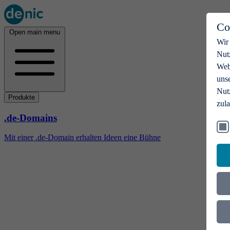
Co
Open main menu
Wir
Nut
Webs
uns
Nut
Produkte
zul
.de-Domains
Mit einer .de-Domain erhalten Ideen eine Bühne