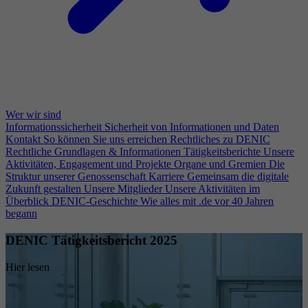
Wer wir sind
Informationssicherheit
Sicherheit von Informationen und Daten
Kontakt
So können Sie uns erreichen
Rechtliches zu DENIC
Rechtliche Grundlagen & Informationen
Tätigkeitsberichte
Unsere
Aktivitäten, Engagement und Projekte
Organe und Gremien
Die
Struktur unserer Genossenschaft
Karriere
Gemeinsam die digitale
Zukunft gestalten
Unsere Mitglieder
Unsere Aktivitäten im
Überblick
DENIC-Geschichte
Wie alles mit .de vor 40 Jahren
begann
DENIC Tätigkeitsbericht 2025
Hier lesen