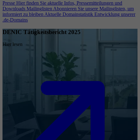
Presse
Hier finden Sie aktuelle Infos, Pressemitteilungen und
Downloads
Mailinglisten
Abonnieren Sie unsere Mailinglisten, um
informiert zu bleiben
Aktuelle Domainstatistik
Entwicklung unserer
.de-Domains
DENIC Tätigkeitsbericht 2025
Hier lesen