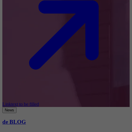
Linktext to be filled
News
de BLOG