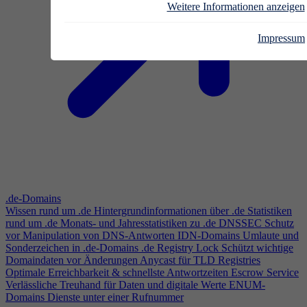
Weitere Informationen anzeigen
Impressum
.de-Domains
Wissen rund um .de
Hintergrundinformationen über .de
Statistiken
rund um .de
Monats- und Jahresstatistiken zu .de
DNSSEC
Schutz
vor Manipulation von DNS-Antworten
IDN-Domains
Umlaute und
Sonderzeichen in .de-Domains
.de Registry Lock
Schützt wichtige
Domaindaten vor Änderungen
Anycast für TLD Registries
Optimale Erreichbarkeit & schnellste Antwortzeiten
Escrow Service
Verlässliche Treuhand für Daten und digitale Werte
ENUM-
Domains
Dienste unter einer Rufnummer