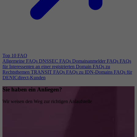
Top 10 FAQ
Allgemeine FAQs
DNSSEC FAQs
Domainanmelder FAQs
FAQs
für Interessenten an einer registrierten Domain
FAQs zu
Rechtsthemen
TRANSIT FAQs
FAQs zu IDN-Domains
FAQs für
DENICdirect-Kunden
Sie haben ein Anliegen?
Wir weisen den Weg zur richtigen Anlaufstelle