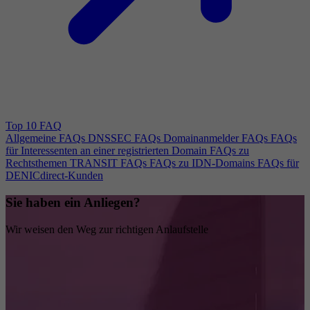
Top 10 FAQ
Allgemeine FAQs
DNSSEC FAQs
Domainanmelder FAQs
FAQs
für Interessenten an einer registrierten Domain
FAQs zu
Rechtsthemen
TRANSIT FAQs
FAQs zu IDN-Domains
FAQs für
DENICdirect-Kunden
Sie haben ein Anliegen?
Wir weisen den Weg zur richtigen Anlaufstelle