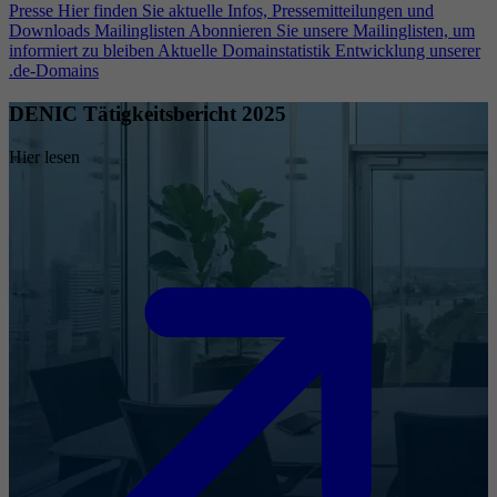
Presse
Hier finden Sie aktuelle Infos, Pressemitteilungen und
Downloads
Mailinglisten
Abonnieren Sie unsere Mailinglisten, um
informiert zu bleiben
Aktuelle Domainstatistik
Entwicklung unserer
.de-Domains
DENIC Tätigkeitsbericht 2025
Hier lesen