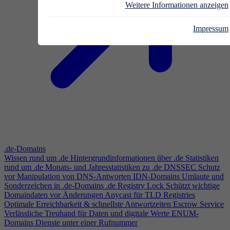
Weitere Informationen anzeigen
Impressum
.de-Domains
Wissen rund um .de
Hintergrundinformationen über .de
Statistiken
rund um .de
Monats- und Jahresstatistiken zu .de
DNSSEC
Schutz
vor Manipulation von DNS-Antworten
IDN-Domains
Umlaute und
Sonderzeichen in .de-Domains
.de Registry Lock
Schützt wichtige
Domaindaten vor Änderungen
Anycast für TLD Registries
Optimale Erreichbarkeit & schnellste Antwortzeiten
Escrow Service
Verlässliche Treuhand für Daten und digitale Werte
ENUM-
Domains
Dienste unter einer Rufnummer