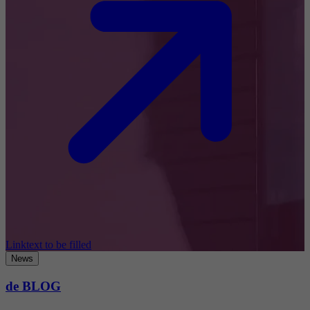
Linktext to be filled
News
de BLOG