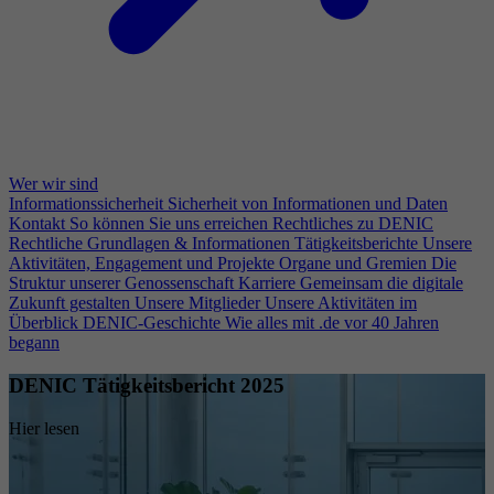
Wer wir sind
Informationssicherheit
Sicherheit von Informationen und Daten
Kontakt
So können Sie uns erreichen
Rechtliches zu DENIC
Rechtliche Grundlagen & Informationen
Tätigkeitsberichte
Unsere
Aktivitäten, Engagement und Projekte
Organe und Gremien
Die
Struktur unserer Genossenschaft
Karriere
Gemeinsam die digitale
Zukunft gestalten
Unsere Mitglieder
Unsere Aktivitäten im
Überblick
DENIC-Geschichte
Wie alles mit .de vor 40 Jahren
begann
DENIC Tätigkeitsbericht 2025
Hier lesen