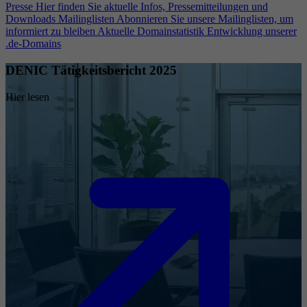
Presse
Hier finden Sie aktuelle Infos, Pressemitteilungen und
Downloads
Mailinglisten
Abonnieren Sie unsere Mailinglisten, um
informiert zu bleiben
Aktuelle Domainstatistik
Entwicklung unserer
.de-Domains
DENIC Tätigkeitsbericht 2025
Hier lesen