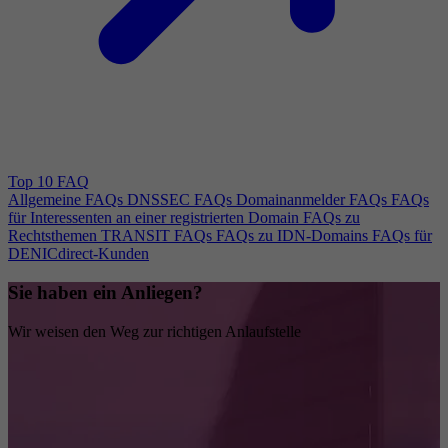
Top 10 FAQ
Allgemeine FAQs
DNSSEC FAQs
Domainanmelder FAQs
FAQs
für Interessenten an einer registrierten Domain
FAQs zu
Rechtsthemen
TRANSIT FAQs
FAQs zu IDN-Domains
FAQs für
DENICdirect-Kunden
Sie haben ein Anliegen?
Wir weisen den Weg zur richtigen Anlaufstelle