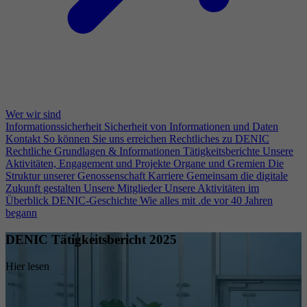
Wer wir sind
Informationssicherheit
Sicherheit von Informationen und Daten
Kontakt
So können Sie uns erreichen
Rechtliches zu DENIC
Rechtliche Grundlagen & Informationen
Tätigkeitsberichte
Unsere
Aktivitäten, Engagement und Projekte
Organe und Gremien
Die
Struktur unserer Genossenschaft
Karriere
Gemeinsam die digitale
Zukunft gestalten
Unsere Mitglieder
Unsere Aktivitäten im
Überblick
DENIC-Geschichte
Wie alles mit .de vor 40 Jahren
begann
DENIC Tätigkeitsbericht 2025
Hier lesen