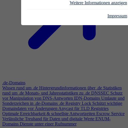
Weitere Informationen anzeigen
Impressum
.de-Domains
Wissen rund um .de
Hintergrundinformationen über .de
Statistiken
rund um .de
Monats- und Jahresstatistiken zu .de
DNSSEC
Schutz
vor Manipulation von DNS-Antworten
IDN-Domains
Umlaute und
Sonderzeichen in .de-Domains
.de Registry Lock
Schützt wichtige
Domaindaten vor Änderungen
Anycast für TLD Registries
Optimale Erreichbarkeit & schnellste Antwortzeiten
Escrow Service
Verlässliche Treuhand für Daten und digitale Werte
ENUM-
Domains
Dienste unter einer Rufnummer