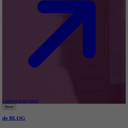
Linktext to be filled
News
de BLOG