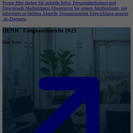
Presse
Hier finden Sie aktuelle Infos, Pressemitteilungen und
Downloads
Mailinglisten
Abonnieren Sie unsere Mailinglisten, um
informiert zu bleiben
Aktuelle Domainstatistik
Entwicklung unserer
.de-Domains
DENIC Tätigkeitsbericht 2025
Hier lesen