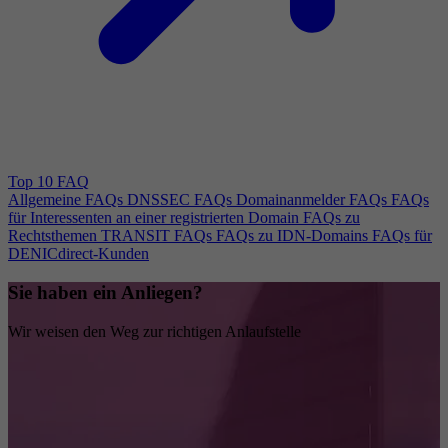
Top 10 FAQ
Allgemeine FAQs
DNSSEC FAQs
Domainanmelder FAQs
FAQs
für Interessenten an einer registrierten Domain
FAQs zu
Rechtsthemen
TRANSIT FAQs
FAQs zu IDN-Domains
FAQs für
DENICdirect-Kunden
Sie haben ein Anliegen?
Wir weisen den Weg zur richtigen Anlaufstelle