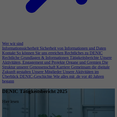
Wer wir sind
Informationssicherheit
Sicherheit von Informationen und Daten
Kontakt
So können Sie uns erreichen
Rechtliches zu DENIC
Rechtliche Grundlagen & Informationen
Tätigkeitsberichte
Unsere
Aktivitäten, Engagement und Projekte
Organe und Gremien
Die
Struktur unserer Genossenschaft
Karriere
Gemeinsam die digitale
Zukunft gestalten
Unsere Mitglieder
Unsere Aktivitäten im
Überblick
DENIC-Geschichte
Wie alles mit .de vor 40 Jahren
begann
DENIC Tätigkeitsbericht 2025
Hier lesen