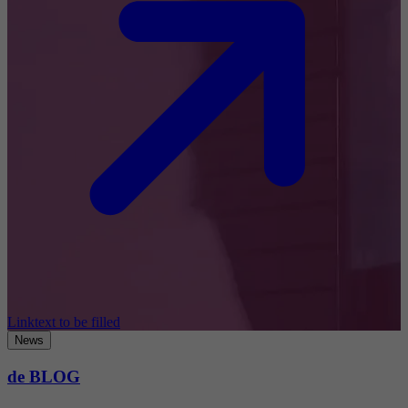
Linktext to be filled
News
de BLOG