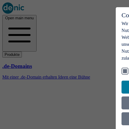
Co
Open main menu
Wir
Nut
Webs
uns
Nut
Produkte
zul
.de-Domains
Mit einer .de-Domain erhalten Ideen eine Bühne