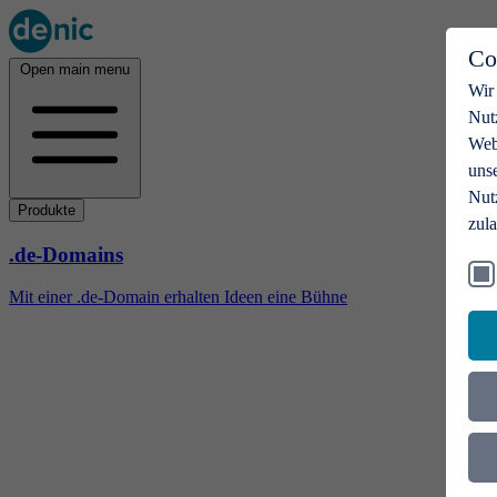
Co
Open main menu
Wir
Nut
Webs
uns
Nut
Produkte
zul
.de-Domains
Mit einer .de-Domain erhalten Ideen eine Bühne