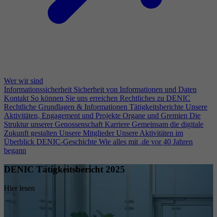
Wer wir sind
Informationssicherheit
Sicherheit von Informationen und Daten
Kontakt
So können Sie uns erreichen
Rechtliches zu DENIC
Rechtliche Grundlagen & Informationen
Tätigkeitsberichte
Unsere
Aktivitäten, Engagement und Projekte
Organe und Gremien
Die
Struktur unserer Genossenschaft
Karriere
Gemeinsam die digitale
Zukunft gestalten
Unsere Mitglieder
Unsere Aktivitäten im
Überblick
DENIC-Geschichte
Wie alles mit .de vor 40 Jahren
begann
DENIC Tätigkeitsbericht 2025
Hier lesen