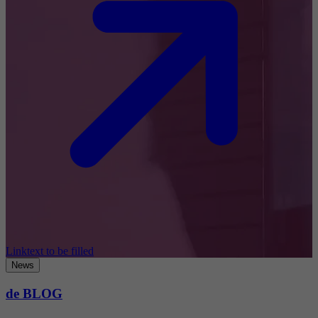
Linktext to be filled
News
de BLOG