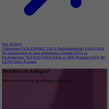
Top 10 FAQ
Allgemeine FAQs
DNSSEC FAQs
Domainanmelder FAQs
FAQs
für Interessenten an einer registrierten Domain
FAQs zu
Rechtsthemen
TRANSIT FAQs
FAQs zu IDN-Domains
FAQs für
DENICdirect-Kunden
Sie haben ein Anliegen?
Wir weisen den Weg zur richtigen Anlaufstelle