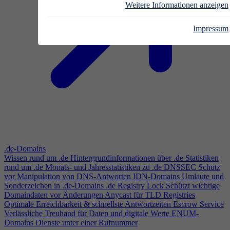
Weitere Informationen anzeigen
Impressum
.de-Domains
Wissen rund um .de
Hintergrundinformationen über .de
Statistiken
rund um .de
Monats- und Jahresstatistiken zu .de
DNSSEC
Schutz
vor Manipulation von DNS-Antworten
IDN-Domains
Umlaute und
Sonderzeichen in .de-Domains
.de Registry Lock
Schützt wichtige
Domaindaten vor Änderungen
Anycast für TLD Registries
Optimale Erreichbarkeit & schnellste Antwortzeiten
Escrow Service
Verlässliche Treuhand für Daten und digitale Werte
ENUM-
Domains
Dienste unter einer Rufnummer