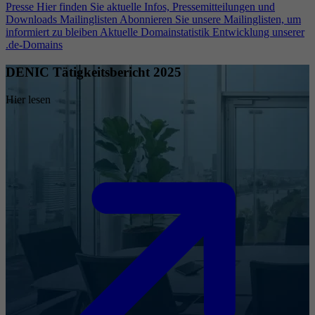
Presse
Hier finden Sie aktuelle Infos, Pressemitteilungen und
Downloads
Mailinglisten
Abonnieren Sie unsere Mailinglisten, um
informiert zu bleiben
Aktuelle Domainstatistik
Entwicklung unserer
.de-Domains
DENIC Tätigkeitsbericht 2025
Hier lesen