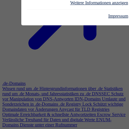
Weitere Informationen anzeigen
Impressum
.de-Domains
Wissen rund um .de
Hintergrundinformationen über .de
Statistiken
rund um .de
Monats- und Jahresstatistiken zu .de
DNSSEC
Schutz
vor Manipulation von DNS-Antworten
IDN-Domains
Umlaute und
Sonderzeichen in .de-Domains
.de Registry Lock
Schützt wichtige
Domaindaten vor Änderungen
Anycast für TLD Registries
Optimale Erreichbarkeit & schnellste Antwortzeiten
Escrow Service
Verlässliche Treuhand für Daten und digitale Werte
ENUM-
Domains
Dienste unter einer Rufnummer