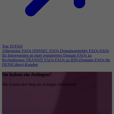
Top 10 FAQ
Allgemeine FAQs
DNSSEC FAQs
Domainanmelder FAQs
FAQs
für Interessenten an einer registrierten Domain
FAQs zu
Rechtsthemen
TRANSIT FAQs
FAQs zu IDN-Domains
FAQs für
DENICdirect-Kunden
Sie haben ein Anliegen?
Wir weisen den Weg zur richtigen Anlaufstelle