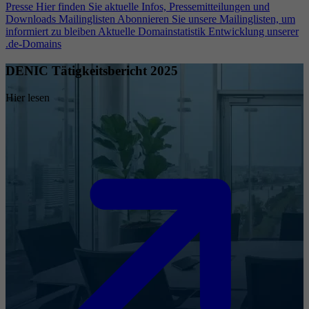
Presse
Hier finden Sie aktuelle Infos, Pressemitteilungen und
Downloads
Mailinglisten
Abonnieren Sie unsere Mailinglisten, um
informiert zu bleiben
Aktuelle Domainstatistik
Entwicklung unserer
.de-Domains
DENIC Tätigkeitsbericht 2025
Hier lesen