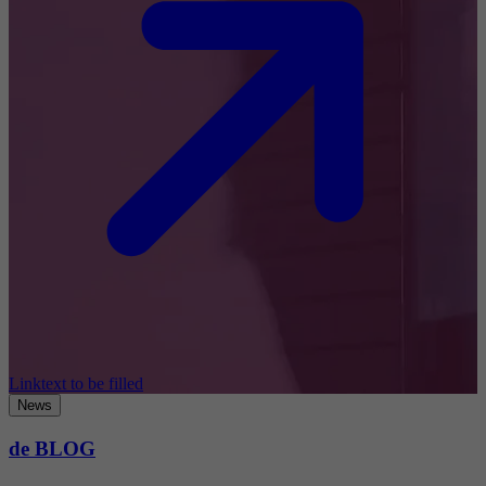
Linktext to be filled
News
de BLOG