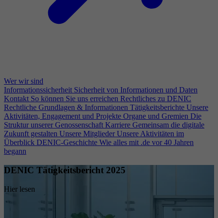
Wer wir sind
Informationssicherheit
Sicherheit von Informationen und Daten
Kontakt
So können Sie uns erreichen
Rechtliches zu DENIC
Rechtliche Grundlagen & Informationen
Tätigkeitsberichte
Unsere
Aktivitäten, Engagement und Projekte
Organe und Gremien
Die
Struktur unserer Genossenschaft
Karriere
Gemeinsam die digitale
Zukunft gestalten
Unsere Mitglieder
Unsere Aktivitäten im
Überblick
DENIC-Geschichte
Wie alles mit .de vor 40 Jahren
begann
DENIC Tätigkeitsbericht 2025
Hier lesen