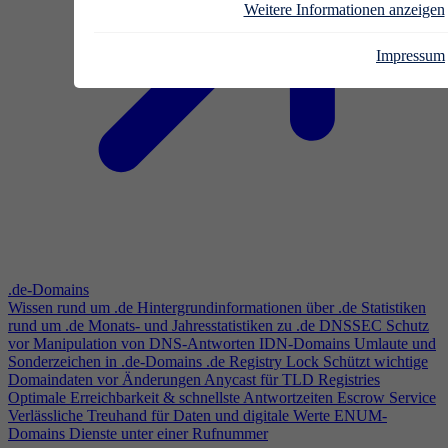
Weitere Informationen anzeigen
Impressum
.de-Domains
Wissen rund um .de
Hintergrundinformationen über .de
Statistiken
rund um .de
Monats- und Jahresstatistiken zu .de
DNSSEC
Schutz
vor Manipulation von DNS-Antworten
IDN-Domains
Umlaute und
Sonderzeichen in .de-Domains
.de Registry Lock
Schützt wichtige
Domaindaten vor Änderungen
Anycast für TLD Registries
Optimale Erreichbarkeit & schnellste Antwortzeiten
Escrow Service
Verlässliche Treuhand für Daten und digitale Werte
ENUM-
Domains
Dienste unter einer Rufnummer