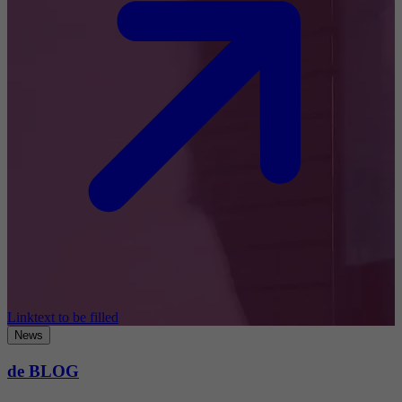
Linktext to be filled
News
de BLOG