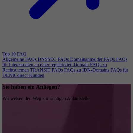
Top 10 FAQ
Allgemeine FAQs
DNSSEC FAQs
Domainanmelder FAQs
FAQs
für Interessenten an einer registrierten Domain
FAQs zu
Rechtsthemen
TRANSIT FAQs
FAQs zu IDN-Domains
FAQs für
DENICdirect-Kunden
Sie haben ein Anliegen?
Wir weisen den Weg zur richtigen Anlaufstelle