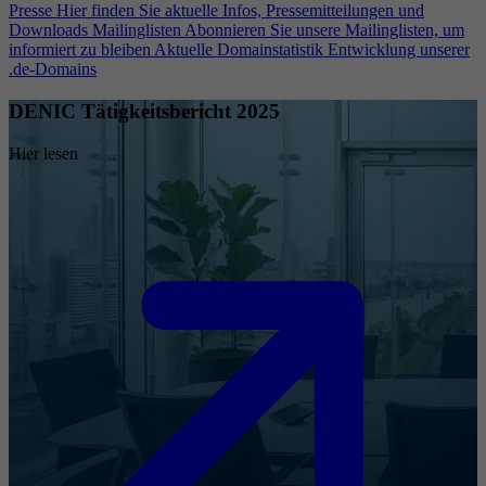
Presse
Hier finden Sie aktuelle Infos, Pressemitteilungen und
Downloads
Mailinglisten
Abonnieren Sie unsere Mailinglisten, um
informiert zu bleiben
Aktuelle Domainstatistik
Entwicklung unserer
.de-Domains
DENIC Tätigkeitsbericht 2025
Hier lesen