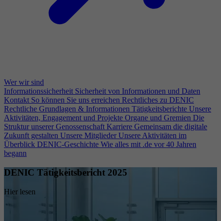
Wer wir sind
Informationssicherheit
Sicherheit von Informationen und Daten
Kontakt
So können Sie uns erreichen
Rechtliches zu DENIC
Rechtliche Grundlagen & Informationen
Tätigkeitsberichte
Unsere
Aktivitäten, Engagement und Projekte
Organe und Gremien
Die
Struktur unserer Genossenschaft
Karriere
Gemeinsam die digitale
Zukunft gestalten
Unsere Mitglieder
Unsere Aktivitäten im
Überblick
DENIC-Geschichte
Wie alles mit .de vor 40 Jahren
begann
DENIC Tätigkeitsbericht 2025
Hier lesen