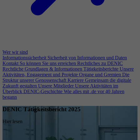
Wer wir sind
Informationssicherheit
Sicherheit von Informationen und Daten
Kontakt
So können Sie uns erreichen
Rechtliches zu DENIC
Rechtliche Grundlagen & Informationen
Tätigkeitsberichte
Unsere
Aktivitäten, Engagement und Projekte
Organe und Gremien
Die
Struktur unserer Genossenschaft
Karriere
Gemeinsam die digitale
Zukunft gestalten
Unsere Mitglieder
Unsere Aktivitäten im
Überblick
DENIC-Geschichte
Wie alles mit .de vor 40 Jahren
begann
DENIC Tätigkeitsbericht 2025
Hier lesen