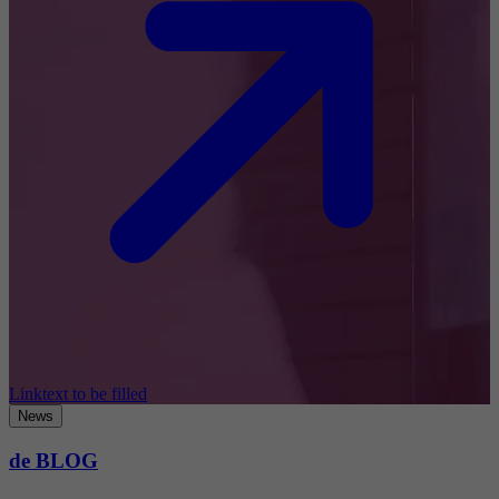
Linktext to be filled
News
de BLOG