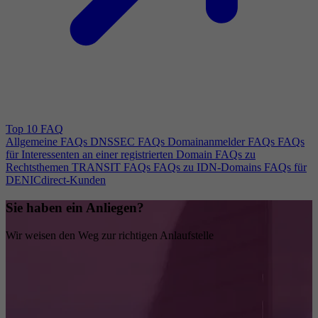
Top 10 FAQ
Allgemeine FAQs
DNSSEC FAQs
Domainanmelder FAQs
FAQs
für Interessenten an einer registrierten Domain
FAQs zu
Rechtsthemen
TRANSIT FAQs
FAQs zu IDN-Domains
FAQs für
DENICdirect-Kunden
Sie haben ein Anliegen?
Wir weisen den Weg zur richtigen Anlaufstelle