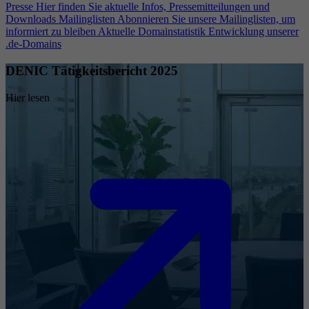
Presse
Hier finden Sie aktuelle Infos, Pressemitteilungen und
Downloads
Mailinglisten
Abonnieren Sie unsere Mailinglisten, um
informiert zu bleiben
Aktuelle Domainstatistik
Entwicklung unserer
.de-Domains
DENIC Tätigkeitsbericht 2025
Hier lesen