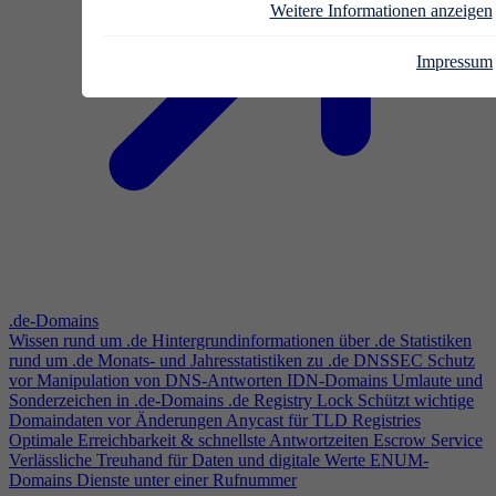
Weitere Informationen anzeigen
Impressum
.de-Domains
Wissen rund um .de
Hintergrundinformationen über .de
Statistiken
rund um .de
Monats- und Jahresstatistiken zu .de
DNSSEC
Schutz
vor Manipulation von DNS-Antworten
IDN-Domains
Umlaute und
Sonderzeichen in .de-Domains
.de Registry Lock
Schützt wichtige
Domaindaten vor Änderungen
Anycast für TLD Registries
Optimale Erreichbarkeit & schnellste Antwortzeiten
Escrow Service
Verlässliche Treuhand für Daten und digitale Werte
ENUM-
Domains
Dienste unter einer Rufnummer