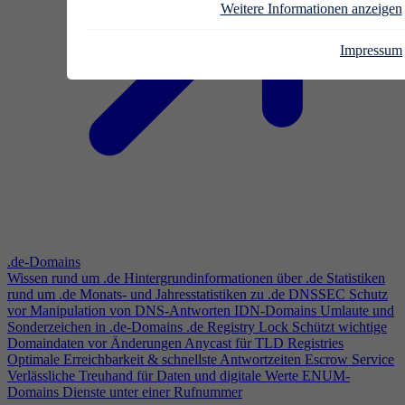
Weitere Informationen anzeigen
Impressum
.de-Domains
Wissen rund um .de
Hintergrundinformationen über .de
Statistiken
rund um .de
Monats- und Jahresstatistiken zu .de
DNSSEC
Schutz
vor Manipulation von DNS-Antworten
IDN-Domains
Umlaute und
Sonderzeichen in .de-Domains
.de Registry Lock
Schützt wichtige
Domaindaten vor Änderungen
Anycast für TLD Registries
Optimale Erreichbarkeit & schnellste Antwortzeiten
Escrow Service
Verlässliche Treuhand für Daten und digitale Werte
ENUM-
Domains
Dienste unter einer Rufnummer