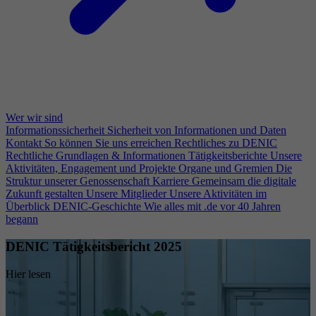
Wer wir sind
Informationssicherheit
Sicherheit von Informationen und Daten
Kontakt
So können Sie uns erreichen
Rechtliches zu DENIC
Rechtliche Grundlagen & Informationen
Tätigkeitsberichte
Unsere
Aktivitäten, Engagement und Projekte
Organe und Gremien
Die
Struktur unserer Genossenschaft
Karriere
Gemeinsam die digitale
Zukunft gestalten
Unsere Mitglieder
Unsere Aktivitäten im
Überblick
DENIC-Geschichte
Wie alles mit .de vor 40 Jahren
begann
DENIC Tätigkeitsbericht 2025
Hier lesen