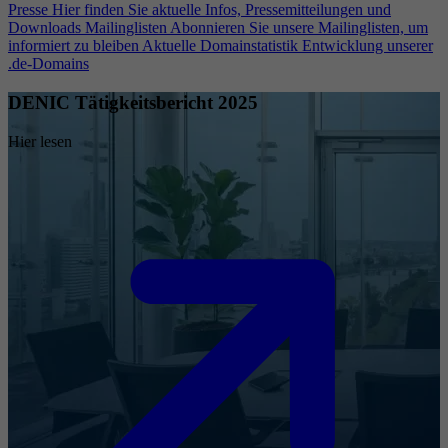
Presse
Hier finden Sie aktuelle Infos, Pressemitteilungen und
Downloads
Mailinglisten
Abonnieren Sie unsere Mailinglisten, um
informiert zu bleiben
Aktuelle Domainstatistik
Entwicklung unserer
.de-Domains
DENIC Tätigkeitsbericht 2025
Hier lesen