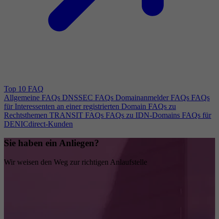
Top 10 FAQ
Allgemeine FAQs
DNSSEC FAQs
Domainanmelder FAQs
FAQs
für Interessenten an einer registrierten Domain
FAQs zu
Rechtsthemen
TRANSIT FAQs
FAQs zu IDN-Domains
FAQs für
DENICdirect-Kunden
Sie haben ein Anliegen?
Wir weisen den Weg zur richtigen Anlaufstelle