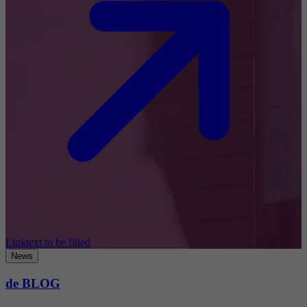
Linktext to be filled
News
de BLOG