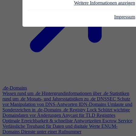
Weitere Informationen anzeigen
Impressum
.de-Domains
Wissen rund um .de
Hintergrundinformationen über .de
Statistiken
rund um .de
Monats- und Jahresstatistiken zu .de
DNSSEC
Schutz
vor Manipulation von DNS-Antworten
IDN-Domains
Umlaute und
Sonderzeichen in .de-Domains
.de Registry Lock
Schützt wichtige
Domaindaten vor Änderungen
Anycast für TLD Registries
Optimale Erreichbarkeit & schnellste Antwortzeiten
Escrow Service
Verlässliche Treuhand für Daten und digitale Werte
ENUM-
Domains
Dienste unter einer Rufnummer