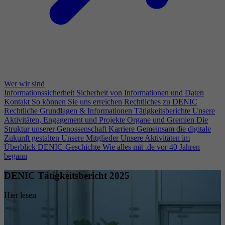
Wer wir sind
Informationssicherheit
Sicherheit von Informationen und Daten
Kontakt
So können Sie uns erreichen
Rechtliches zu DENIC
Rechtliche Grundlagen & Informationen
Tätigkeitsberichte
Unsere
Aktivitäten, Engagement und Projekte
Organe und Gremien
Die
Struktur unserer Genossenschaft
Karriere
Gemeinsam die digitale
Zukunft gestalten
Unsere Mitglieder
Unsere Aktivitäten im
Überblick
DENIC-Geschichte
Wie alles mit .de vor 40 Jahren
begann
DENIC Tätigkeitsbericht 2025
Hier lesen