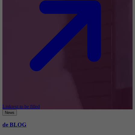
Linktext to be filled
News
de BLOG