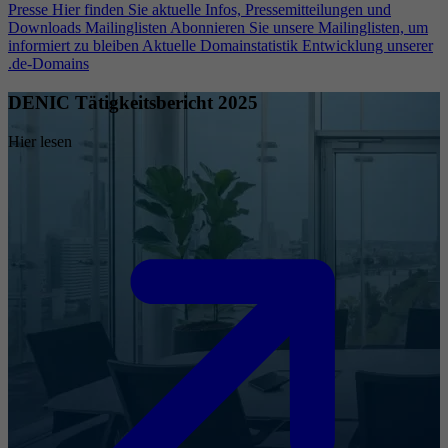
Presse
Hier finden Sie aktuelle Infos, Pressemitteilungen und
Downloads
Mailinglisten
Abonnieren Sie unsere Mailinglisten, um
informiert zu bleiben
Aktuelle Domainstatistik
Entwicklung unserer
.de-Domains
DENIC Tätigkeitsbericht 2025
Hier lesen