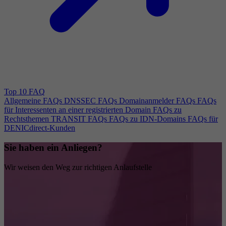
Top 10 FAQ
Allgemeine FAQs
DNSSEC FAQs
Domainanmelder FAQs
FAQs
für Interessenten an einer registrierten Domain
FAQs zu
Rechtsthemen
TRANSIT FAQs
FAQs zu IDN-Domains
FAQs für
DENICdirect-Kunden
Sie haben ein Anliegen?
Wir weisen den Weg zur richtigen Anlaufstelle