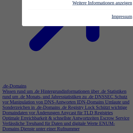
Weitere Informationen anzeigen
Impressum
.de-Domains
Wissen rund um .de
Hintergrundinformationen über .de
Statistiken
rund um .de
Monats- und Jahresstatistiken zu .de
DNSSEC
Schutz
vor Manipulation von DNS-Antworten
IDN-Domains
Umlaute und
Sonderzeichen in .de-Domains
.de Registry Lock
Schützt wichtige
Domaindaten vor Änderungen
Anycast für TLD Registries
Optimale Erreichbarkeit & schnellste Antwortzeiten
Escrow Service
Verlässliche Treuhand für Daten und digitale Werte
ENUM-
Domains
Dienste unter einer Rufnummer