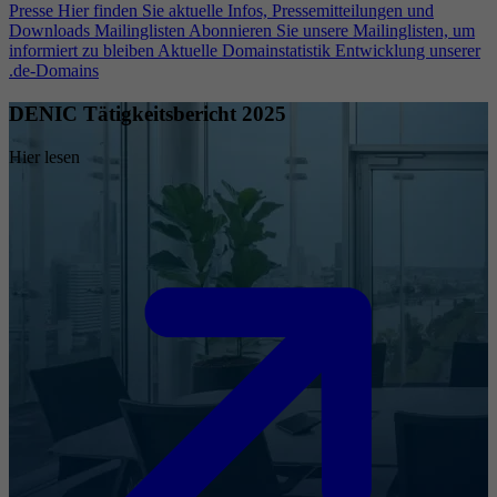
Presse
Hier finden Sie aktuelle Infos, Pressemitteilungen und
Downloads
Mailinglisten
Abonnieren Sie unsere Mailinglisten, um
informiert zu bleiben
Aktuelle Domainstatistik
Entwicklung unserer
.de-Domains
DENIC Tätigkeitsbericht 2025
Hier lesen