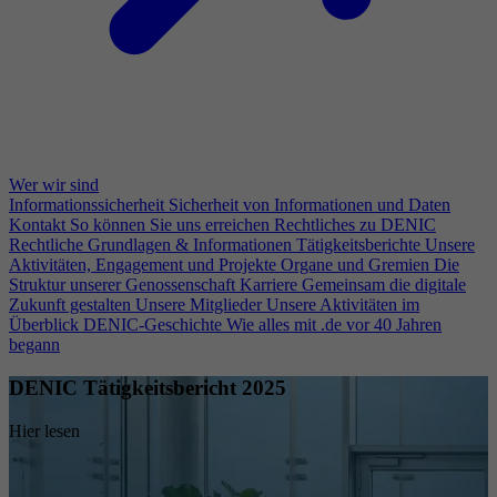
Wer wir sind
Informationssicherheit
Sicherheit von Informationen und Daten
Kontakt
So können Sie uns erreichen
Rechtliches zu DENIC
Rechtliche Grundlagen & Informationen
Tätigkeitsberichte
Unsere
Aktivitäten, Engagement und Projekte
Organe und Gremien
Die
Struktur unserer Genossenschaft
Karriere
Gemeinsam die digitale
Zukunft gestalten
Unsere Mitglieder
Unsere Aktivitäten im
Überblick
DENIC-Geschichte
Wie alles mit .de vor 40 Jahren
begann
DENIC Tätigkeitsbericht 2025
Hier lesen