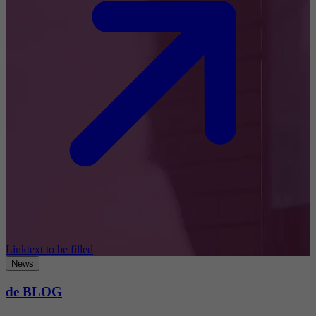
Linktext to be filled
News
de BLOG