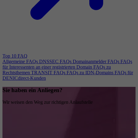
Top 10 FAQ
Allgemeine FAQs
DNSSEC FAQs
Domainanmelder FAQs
FAQs
für Interessenten an einer registrierten Domain
FAQs zu
Rechtsthemen
TRANSIT FAQs
FAQs zu IDN-Domains
FAQs für
DENICdirect-Kunden
Sie haben ein Anliegen?
Wir weisen den Weg zur richtigen Anlaufstelle