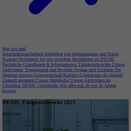
Wer wir sind
Informationssicherheit
Sicherheit von Informationen und Daten
Kontakt
So können Sie uns erreichen
Rechtliches zu DENIC
Rechtliche Grundlagen & Informationen
Tätigkeitsberichte
Unsere
Aktivitäten, Engagement und Projekte
Organe und Gremien
Die
Struktur unserer Genossenschaft
Karriere
Gemeinsam die digitale
Zukunft gestalten
Unsere Mitglieder
Unsere Aktivitäten im
Überblick
DENIC-Geschichte
Wie alles mit .de vor 40 Jahren
begann
DENIC Tätigkeitsbericht 2025
Hier lesen