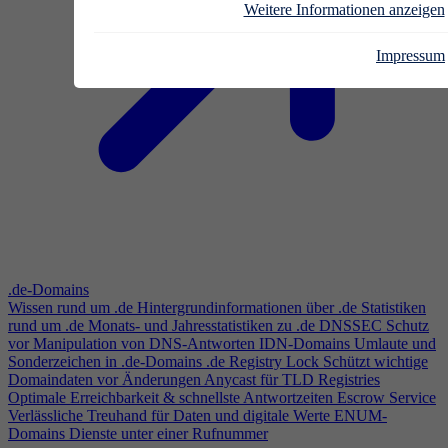
Weitere Informationen anzeigen
Impressum
.de-Domains
Wissen rund um .de
Hintergrundinformationen über .de
Statistiken
rund um .de
Monats- und Jahresstatistiken zu .de
DNSSEC
Schutz
vor Manipulation von DNS-Antworten
IDN-Domains
Umlaute und
Sonderzeichen in .de-Domains
.de Registry Lock
Schützt wichtige
Domaindaten vor Änderungen
Anycast für TLD Registries
Optimale Erreichbarkeit & schnellste Antwortzeiten
Escrow Service
Verlässliche Treuhand für Daten und digitale Werte
ENUM-
Domains
Dienste unter einer Rufnummer