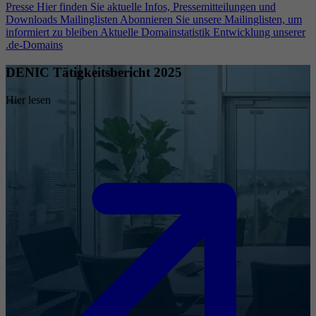
Presse
Hier finden Sie aktuelle Infos, Pressemitteilungen und
Downloads
Mailinglisten
Abonnieren Sie unsere Mailinglisten, um
informiert zu bleiben
Aktuelle Domainstatistik
Entwicklung unserer
.de-Domains
DENIC Tätigkeitsbericht 2025
Hier lesen