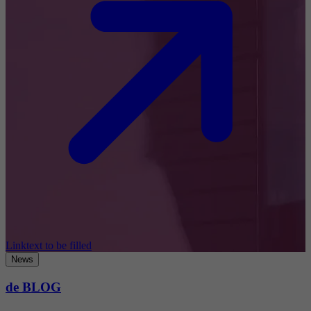
Linktext to be filled
News
de BLOG