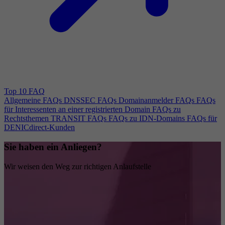
Top 10 FAQ
Allgemeine FAQs
DNSSEC FAQs
Domainanmelder FAQs
FAQs
für Interessenten an einer registrierten Domain
FAQs zu
Rechtsthemen
TRANSIT FAQs
FAQs zu IDN-Domains
FAQs für
DENICdirect-Kunden
Sie haben ein Anliegen?
Wir weisen den Weg zur richtigen Anlaufstelle