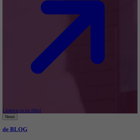
Linktext to be filled
News
de BLOG