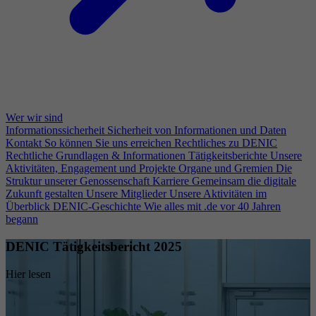
Wer wir sind
Informationssicherheit
Sicherheit von Informationen und Daten
Kontakt
So können Sie uns erreichen
Rechtliches zu DENIC
Rechtliche Grundlagen & Informationen
Tätigkeitsberichte
Unsere
Aktivitäten, Engagement und Projekte
Organe und Gremien
Die
Struktur unserer Genossenschaft
Karriere
Gemeinsam die digitale
Zukunft gestalten
Unsere Mitglieder
Unsere Aktivitäten im
Überblick
DENIC-Geschichte
Wie alles mit .de vor 40 Jahren
begann
DENIC Tätigkeitsbericht 2025
Hier lesen