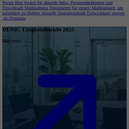
Presse
Hier finden Sie aktuelle Infos, Pressemitteilungen und
Downloads
Mailinglisten
Abonnieren Sie unsere Mailinglisten, um
informiert zu bleiben
Aktuelle Domainstatistik
Entwicklung unserer
.de-Domains
DENIC Tätigkeitsbericht 2025
Hier lesen