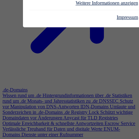
Weitere Informationen anzeigen
Impressum
.de-Domains
Wissen rund um .de
Hintergrundinformationen über .de
Statistiken
rund um .de
Monats- und Jahresstatistiken zu .de
DNSSEC
Schutz
vor Manipulation von DNS-Antworten
IDN-Domains
Umlaute und
Sonderzeichen in .de-Domains
.de Registry Lock
Schützt wichtige
Domaindaten vor Änderungen
Anycast für TLD Registries
Optimale Erreichbarkeit & schnellste Antwortzeiten
Escrow Service
Verlässliche Treuhand für Daten und digitale Werte
ENUM-
Domains
Dienste unter einer Rufnummer