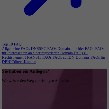
Top 10 FAQ
Allgemeine FAQs
DNSSEC FAQs
Domainanmelder FAQs
FAQs
für Interessenten an einer registrierten Domain
FAQs zu
Rechtsthemen
TRANSIT FAQs
FAQs zu IDN-Domains
FAQs für
DENICdirect-Kunden
Sie haben ein Anliegen?
Wir weisen den Weg zur richtigen Anlaufstelle