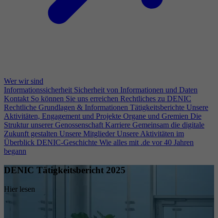
Wer wir sind
Informationssicherheit
Sicherheit von Informationen und Daten
Kontakt
So können Sie uns erreichen
Rechtliches zu DENIC
Rechtliche Grundlagen & Informationen
Tätigkeitsberichte
Unsere
Aktivitäten, Engagement und Projekte
Organe und Gremien
Die
Struktur unserer Genossenschaft
Karriere
Gemeinsam die digitale
Zukunft gestalten
Unsere Mitglieder
Unsere Aktivitäten im
Überblick
DENIC-Geschichte
Wie alles mit .de vor 40 Jahren
begann
DENIC Tätigkeitsbericht 2025
Hier lesen