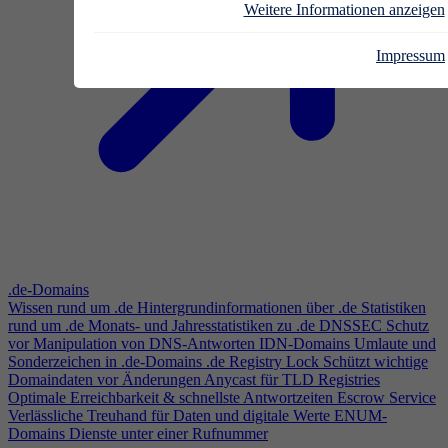
Weitere Informationen anzeigen
Impressum
.de-Domains
Wissen rund um .de
Hintergrundinformationen über .de
Statistiken
rund um .de
Monats- und Jahresstatistiken zu .de
DNSSEC
Schutz
vor Manipulation von DNS-Antworten
IDN-Domains
Umlaute und
Sonderzeichen in .de-Domains
.de Registry Lock
Schützt wichtige
Domaindaten vor Änderungen
Anycast für TLD Registries
Optimale Erreichbarkeit & schnellste Antwortzeiten
Escrow Service
Verlässliche Treuhand für Daten und digitale Werte
ENUM-
Domains
Dienste unter einer Rufnummer