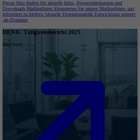
Presse
Hier finden Sie aktuelle Infos, Pressemitteilungen und
Downloads
Mailinglisten
Abonnieren Sie unsere Mailinglisten, um
informiert zu bleiben
Aktuelle Domainstatistik
Entwicklung unserer
.de-Domains
DENIC Tätigkeitsbericht 2025
Hier lesen