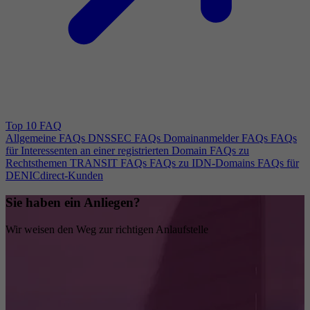
Top 10 FAQ
Allgemeine FAQs
DNSSEC FAQs
Domainanmelder FAQs
FAQs
für Interessenten an einer registrierten Domain
FAQs zu
Rechtsthemen
TRANSIT FAQs
FAQs zu IDN-Domains
FAQs für
DENICdirect-Kunden
Sie haben ein Anliegen?
Wir weisen den Weg zur richtigen Anlaufstelle