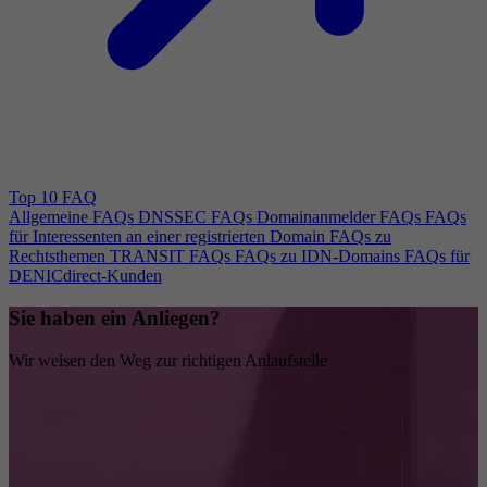
Top 10 FAQ
Allgemeine FAQs
DNSSEC FAQs
Domainanmelder FAQs
FAQs
für Interessenten an einer registrierten Domain
FAQs zu
Rechtsthemen
TRANSIT FAQs
FAQs zu IDN-Domains
FAQs für
DENICdirect-Kunden
Sie haben ein Anliegen?
Wir weisen den Weg zur richtigen Anlaufstelle