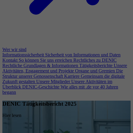
Wer wir sind
Informationssicherheit
Sicherheit von Informationen und Daten
Kontakt
So können Sie uns erreichen
Rechtliches zu DENIC
Rechtliche Grundlagen & Informationen
Tätigkeitsberichte
Unsere
Aktivitäten, Engagement und Projekte
Organe und Gremien
Die
Struktur unserer Genossenschaft
Karriere
Gemeinsam die digitale
Zukunft gestalten
Unsere Mitglieder
Unsere Aktivitäten im
Überblick
DENIC-Geschichte
Wie alles mit .de vor 40 Jahren
begann
DENIC Tätigkeitsbericht 2025
Hier lesen