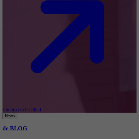
Linktext to be filled
News
de BLOG