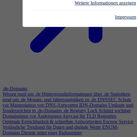
Weitere Informationen anzeigen
Impressum
.de-Domains
Wissen rund um .de
Hintergrundinformationen über .de
Statistiken
rund um .de
Monats- und Jahresstatistiken zu .de
DNSSEC
Schutz
vor Manipulation von DNS-Antworten
IDN-Domains
Umlaute und
Sonderzeichen in .de-Domains
.de Registry Lock
Schützt wichtige
Domaindaten vor Änderungen
Anycast für TLD Registries
Optimale Erreichbarkeit & schnellste Antwortzeiten
Escrow Service
Verlässliche Treuhand für Daten und digitale Werte
ENUM-
Domains
Dienste unter einer Rufnummer