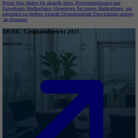
Presse
Hier finden Sie aktuelle Infos, Pressemitteilungen und
Downloads
Mailinglisten
Abonnieren Sie unsere Mailinglisten, um
informiert zu bleiben
Aktuelle Domainstatistik
Entwicklung unserer
.de-Domains
DENIC Tätigkeitsbericht 2025
Hier lesen