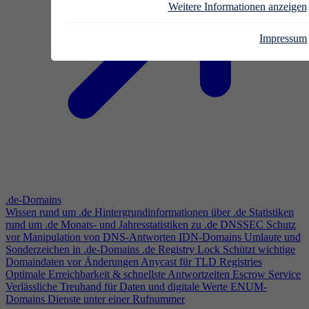
Weitere Informationen anzeigen
Impressum
.de-Domains
Wissen rund um .de
Hintergrundinformationen über .de
Statistiken
rund um .de
Monats- und Jahresstatistiken zu .de
DNSSEC
Schutz
vor Manipulation von DNS-Antworten
IDN-Domains
Umlaute und
Sonderzeichen in .de-Domains
.de Registry Lock
Schützt wichtige
Domaindaten vor Änderungen
Anycast für TLD Registries
Optimale Erreichbarkeit & schnellste Antwortzeiten
Escrow Service
Verlässliche Treuhand für Daten und digitale Werte
ENUM-
Domains
Dienste unter einer Rufnummer