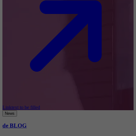
Linktext to be filled
News
de BLOG