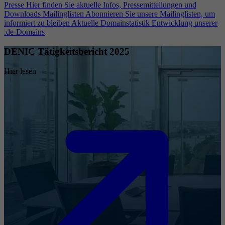
Presse
Hier finden Sie aktuelle Infos, Pressemitteilungen und
Downloads
Mailinglisten
Abonnieren Sie unsere Mailinglisten, um
informiert zu bleiben
Aktuelle Domainstatistik
Entwicklung unserer
.de-Domains
DENIC Tätigkeitsbericht 2025
Hier lesen