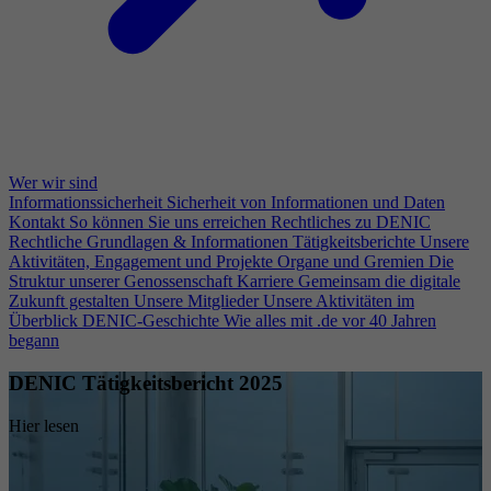
Wer wir sind
Informationssicherheit
Sicherheit von Informationen und Daten
Kontakt
So können Sie uns erreichen
Rechtliches zu DENIC
Rechtliche Grundlagen & Informationen
Tätigkeitsberichte
Unsere
Aktivitäten, Engagement und Projekte
Organe und Gremien
Die
Struktur unserer Genossenschaft
Karriere
Gemeinsam die digitale
Zukunft gestalten
Unsere Mitglieder
Unsere Aktivitäten im
Überblick
DENIC-Geschichte
Wie alles mit .de vor 40 Jahren
begann
DENIC Tätigkeitsbericht 2025
Hier lesen