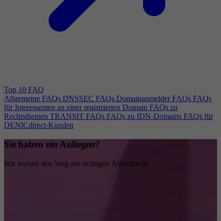
Top 10 FAQ
Allgemeine FAQs
DNSSEC FAQs
Domainanmelder FAQs
FAQs
für Interessenten an einer registrierten Domain
FAQs zu
Rechtsthemen
TRANSIT FAQs
FAQs zu IDN-Domains
FAQs für
DENICdirect-Kunden
Sie haben ein Anliegen?
Wir weisen den Weg zur richtigen Anlaufstelle