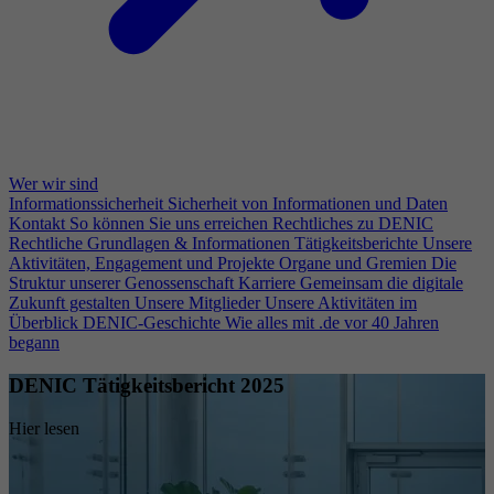
Wer wir sind
Informationssicherheit
Sicherheit von Informationen und Daten
Kontakt
So können Sie uns erreichen
Rechtliches zu DENIC
Rechtliche Grundlagen & Informationen
Tätigkeitsberichte
Unsere
Aktivitäten, Engagement und Projekte
Organe und Gremien
Die
Struktur unserer Genossenschaft
Karriere
Gemeinsam die digitale
Zukunft gestalten
Unsere Mitglieder
Unsere Aktivitäten im
Überblick
DENIC-Geschichte
Wie alles mit .de vor 40 Jahren
begann
DENIC Tätigkeitsbericht 2025
Hier lesen