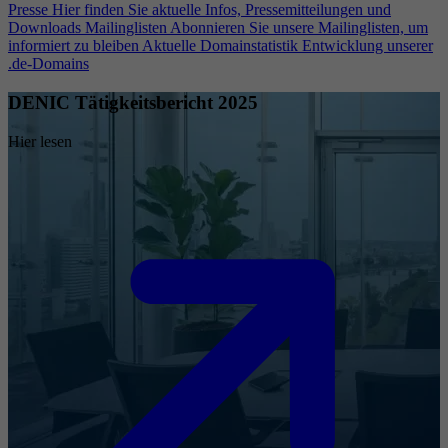
Presse
Hier finden Sie aktuelle Infos, Pressemitteilungen und
Downloads
Mailinglisten
Abonnieren Sie unsere Mailinglisten, um
informiert zu bleiben
Aktuelle Domainstatistik
Entwicklung unserer
.de-Domains
DENIC Tätigkeitsbericht 2025
Hier lesen