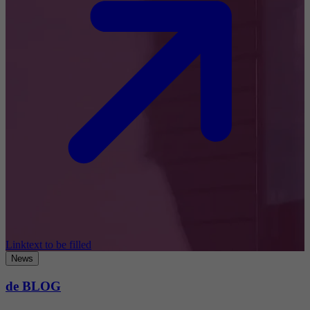
Linktext to be filled
News
de BLOG