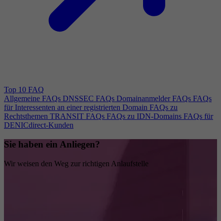
Top 10 FAQ
Allgemeine FAQs
DNSSEC FAQs
Domainanmelder FAQs
FAQs
für Interessenten an einer registrierten Domain
FAQs zu
Rechtsthemen
TRANSIT FAQs
FAQs zu IDN-Domains
FAQs für
DENICdirect-Kunden
Sie haben ein Anliegen?
Wir weisen den Weg zur richtigen Anlaufstelle