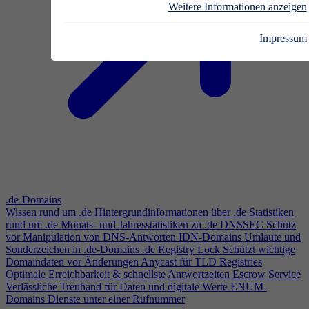
Weitere Informationen anzeigen
Impressum
.de-Domains
Wissen rund um .de
Hintergrundinformationen über .de
Statistiken
rund um .de
Monats- und Jahresstatistiken zu .de
DNSSEC
Schutz
vor Manipulation von DNS-Antworten
IDN-Domains
Umlaute und
Sonderzeichen in .de-Domains
.de Registry Lock
Schützt wichtige
Domaindaten vor Änderungen
Anycast für TLD Registries
Optimale Erreichbarkeit & schnellste Antwortzeiten
Escrow Service
Verlässliche Treuhand für Daten und digitale Werte
ENUM-
Domains
Dienste unter einer Rufnummer