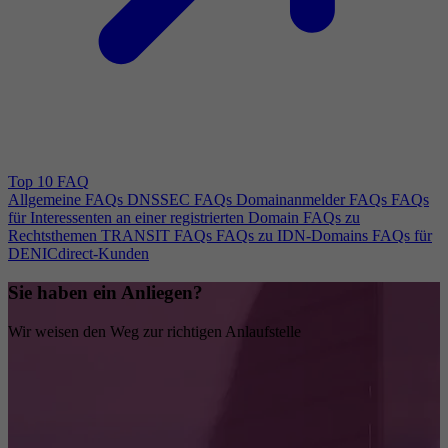
Top 10 FAQ
Allgemeine FAQs
DNSSEC FAQs
Domainanmelder FAQs
FAQs
für Interessenten an einer registrierten Domain
FAQs zu
Rechtsthemen
TRANSIT FAQs
FAQs zu IDN-Domains
FAQs für
DENICdirect-Kunden
Sie haben ein Anliegen?
Wir weisen den Weg zur richtigen Anlaufstelle