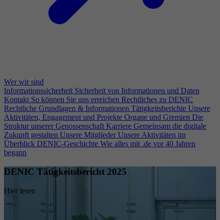
Wer wir sind
Informationssicherheit
Sicherheit von Informationen und Daten
Kontakt
So können Sie uns erreichen
Rechtliches zu DENIC
Rechtliche Grundlagen & Informationen
Tätigkeitsberichte
Unsere
Aktivitäten, Engagement und Projekte
Organe und Gremien
Die
Struktur unserer Genossenschaft
Karriere
Gemeinsam die digitale
Zukunft gestalten
Unsere Mitglieder
Unsere Aktivitäten im
Überblick
DENIC-Geschichte
Wie alles mit .de vor 40 Jahren
begann
DENIC Tätigkeitsbericht 2025
Hier lesen