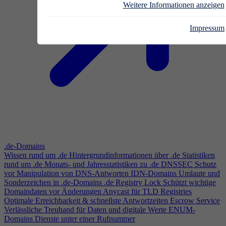
Weitere Informationen anzeigen
Impressum
.de-Domains
Wissen rund um .de
Hintergrundinformationen über .de
Statistiken
rund um .de
Monats- und Jahresstatistiken zu .de
DNSSEC
Schutz
vor Manipulation von DNS-Antworten
IDN-Domains
Umlaute und
Sonderzeichen in .de-Domains
.de Registry Lock
Schützt wichtige
Domaindaten vor Änderungen
Anycast für TLD Registries
Optimale Erreichbarkeit & schnellste Antwortzeiten
Escrow Service
Verlässliche Treuhand für Daten und digitale Werte
ENUM-
Domains
Dienste unter einer Rufnummer