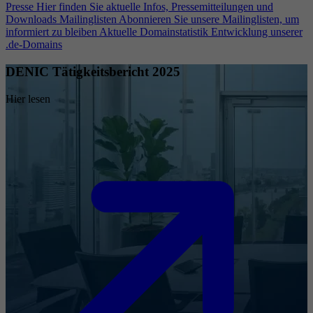
Presse
Hier finden Sie aktuelle Infos, Pressemitteilungen und
Downloads
Mailinglisten
Abonnieren Sie unsere Mailinglisten, um
informiert zu bleiben
Aktuelle Domainstatistik
Entwicklung unserer
.de-Domains
DENIC Tätigkeitsbericht 2025
Hier lesen