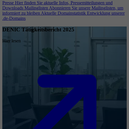
Presse
Hier finden Sie aktuelle Infos, Pressemitteilungen und
Downloads
Mailinglisten
Abonnieren Sie unsere Mailinglisten, um
informiert zu bleiben
Aktuelle Domainstatistik
Entwicklung unserer
.de-Domains
DENIC Tätigkeitsbericht 2025
Hier lesen