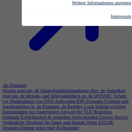
Weitere Informationen anzeigen
Impressum
.de-Domains
Wissen rund um .de
Hintergrundinformationen über .de
Statistiken
rund um .de
Monats- und Jahresstatistiken zu .de
DNSSEC
Schutz
vor Manipulation von DNS-Antworten
IDN-Domains
Umlaute und
Sonderzeichen in .de-Domains
.de Registry Lock
Schützt wichtige
Domaindaten vor Änderungen
Anycast für TLD Registries
Optimale Erreichbarkeit & schnellste Antwortzeiten
Escrow Service
Verlässliche Treuhand für Daten und digitale Werte
ENUM-
Domains
Dienste unter einer Rufnummer