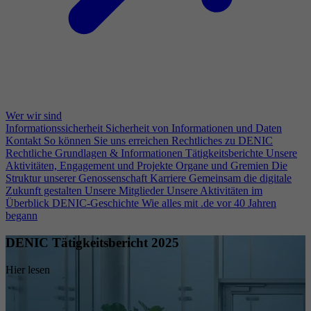
Wer wir sind
Informationssicherheit
Sicherheit von Informationen und Daten
Kontakt
So können Sie uns erreichen
Rechtliches zu DENIC
Rechtliche Grundlagen & Informationen
Tätigkeitsberichte
Unsere
Aktivitäten, Engagement und Projekte
Organe und Gremien
Die
Struktur unserer Genossenschaft
Karriere
Gemeinsam die digitale
Zukunft gestalten
Unsere Mitglieder
Unsere Aktivitäten im
Überblick
DENIC-Geschichte
Wie alles mit .de vor 40 Jahren
begann
DENIC Tätigkeitsbericht 2025
Hier lesen