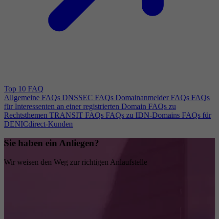
Top 10 FAQ
Allgemeine FAQs
DNSSEC FAQs
Domainanmelder FAQs
FAQs
für Interessenten an einer registrierten Domain
FAQs zu
Rechtsthemen
TRANSIT FAQs
FAQs zu IDN-Domains
FAQs für
DENICdirect-Kunden
Sie haben ein Anliegen?
Wir weisen den Weg zur richtigen Anlaufstelle