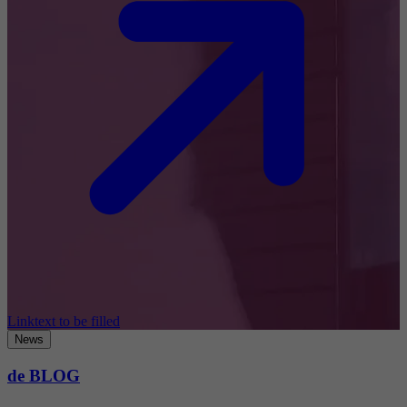
Linktext to be filled
News
de BLOG