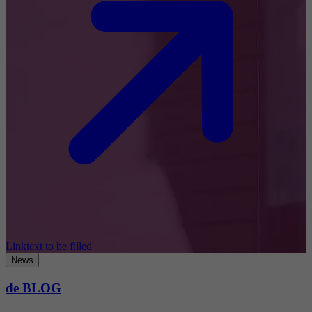
Linktext to be filled
News
de BLOG