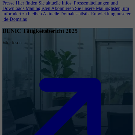
Presse
Hier finden Sie aktuelle Infos, Pressemitteilungen und
Downloads
Mailinglisten
Abonnieren Sie unsere Mailinglisten, um
informiert zu bleiben
Aktuelle Domainstatistik
Entwicklung unserer
.de-Domains
DENIC Tätigkeitsbericht 2025
Hier lesen