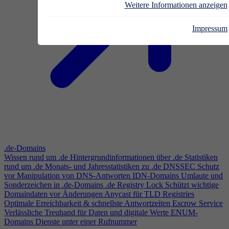
Weitere Informationen anzeigen
Impressum
.de-Domains
Wissen rund um .de
Hintergrundinformationen über .de
Statistiken
rund um .de
Monats- und Jahresstatistiken zu .de
DNSSEC
Schutz
vor Manipulation von DNS-Antworten
IDN-Domains
Umlaute und
Sonderzeichen in .de-Domains
.de Registry Lock
Schützt wichtige
Domaindaten vor Änderungen
Anycast für TLD Registries
Optimale Erreichbarkeit & schnellste Antwortzeiten
Escrow Service
Verlässliche Treuhand für Daten und digitale Werte
ENUM-
Domains
Dienste unter einer Rufnummer