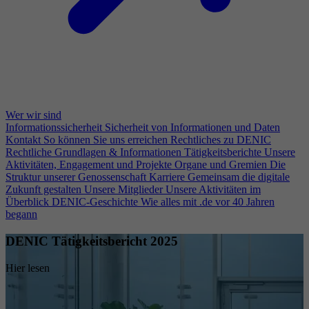
Wer wir sind
Informationssicherheit
Sicherheit von Informationen und Daten
Kontakt
So können Sie uns erreichen
Rechtliches zu DENIC
Rechtliche Grundlagen & Informationen
Tätigkeitsberichte
Unsere
Aktivitäten, Engagement und Projekte
Organe und Gremien
Die
Struktur unserer Genossenschaft
Karriere
Gemeinsam die digitale
Zukunft gestalten
Unsere Mitglieder
Unsere Aktivitäten im
Überblick
DENIC-Geschichte
Wie alles mit .de vor 40 Jahren
begann
DENIC Tätigkeitsbericht 2025
Hier lesen