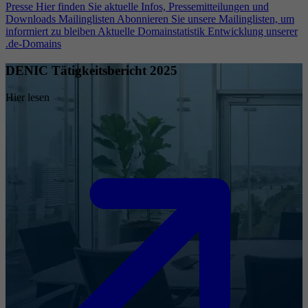
Presse
Hier finden Sie aktuelle Infos, Pressemitteilungen und
Downloads
Mailinglisten
Abonnieren Sie unsere Mailinglisten, um
informiert zu bleiben
Aktuelle Domainstatistik
Entwicklung unserer
.de-Domains
DENIC Tätigkeitsbericht 2025
Hier lesen