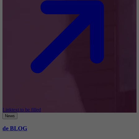
Linktext to be filled
News
de BLOG