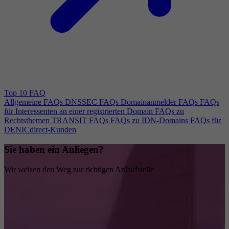
Top 10 FAQ
Allgemeine FAQs
DNSSEC FAQs
Domainanmelder FAQs
FAQs
für Interessenten an einer registrierten Domain
FAQs zu
Rechtsthemen
TRANSIT FAQs
FAQs zu IDN-Domains
FAQs für
DENICdirect-Kunden
Sie haben ein Anliegen?
Wir weisen den Weg zur richtigen Anlaufstelle