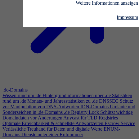
Weitere Informationen anzeigen
Impressum
.de-Domains
Wissen rund um .de
Hintergrundinformationen über .de
Statistiken
rund um .de
Monats- und Jahresstatistiken zu .de
DNSSEC
Schutz
vor Manipulation von DNS-Antworten
IDN-Domains
Umlaute und
Sonderzeichen in .de-Domains
.de Registry Lock
Schützt wichtige
Domaindaten vor Änderungen
Anycast für TLD Registries
Optimale Erreichbarkeit & schnellste Antwortzeiten
Escrow Service
Verlässliche Treuhand für Daten und digitale Werte
ENUM-
Domains
Dienste unter einer Rufnummer