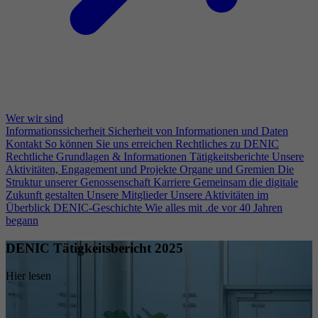
Wer wir sind
Informationssicherheit
Sicherheit von Informationen und Daten
Kontakt
So können Sie uns erreichen
Rechtliches zu DENIC
Rechtliche Grundlagen & Informationen
Tätigkeitsberichte
Unsere
Aktivitäten, Engagement und Projekte
Organe und Gremien
Die
Struktur unserer Genossenschaft
Karriere
Gemeinsam die digitale
Zukunft gestalten
Unsere Mitglieder
Unsere Aktivitäten im
Überblick
DENIC-Geschichte
Wie alles mit .de vor 40 Jahren
begann
DENIC Tätigkeitsbericht 2025
Hier lesen