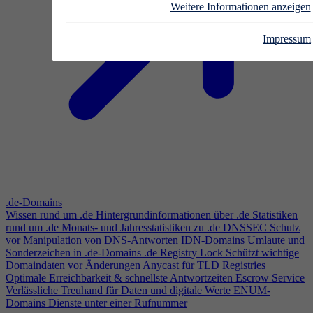
Weitere Informationen anzeigen
Impressum
.de-Domains
Wissen rund um .de
Hintergrundinformationen über .de
Statistiken
rund um .de
Monats- und Jahresstatistiken zu .de
DNSSEC
Schutz
vor Manipulation von DNS-Antworten
IDN-Domains
Umlaute und
Sonderzeichen in .de-Domains
.de Registry Lock
Schützt wichtige
Domaindaten vor Änderungen
Anycast für TLD Registries
Optimale Erreichbarkeit & schnellste Antwortzeiten
Escrow Service
Verlässliche Treuhand für Daten und digitale Werte
ENUM-
Domains
Dienste unter einer Rufnummer