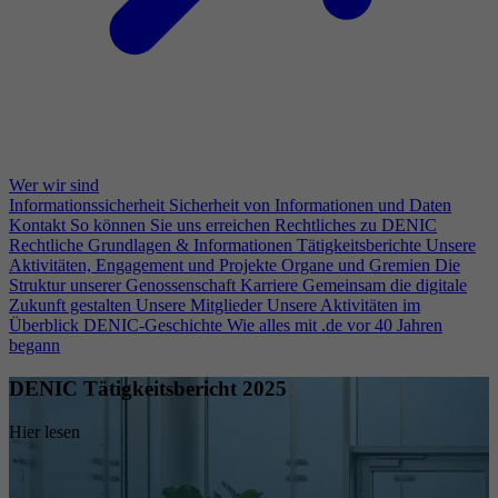
Wer wir sind
Informationssicherheit
Sicherheit von Informationen und Daten
Kontakt
So können Sie uns erreichen
Rechtliches zu DENIC
Rechtliche Grundlagen & Informationen
Tätigkeitsberichte
Unsere
Aktivitäten, Engagement und Projekte
Organe und Gremien
Die
Struktur unserer Genossenschaft
Karriere
Gemeinsam die digitale
Zukunft gestalten
Unsere Mitglieder
Unsere Aktivitäten im
Überblick
DENIC-Geschichte
Wie alles mit .de vor 40 Jahren
begann
DENIC Tätigkeitsbericht 2025
Hier lesen