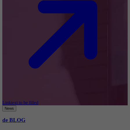
Linktext to be filled
News
de BLOG