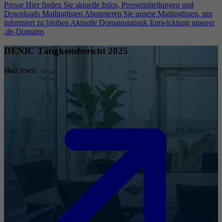
Presse
Hier finden Sie aktuelle Infos, Pressemitteilungen und
Downloads
Mailinglisten
Abonnieren Sie unsere Mailinglisten, um
informiert zu bleiben
Aktuelle Domainstatistik
Entwicklung unserer
.de-Domains
DENIC Tätigkeitsbericht 2025
Hier lesen