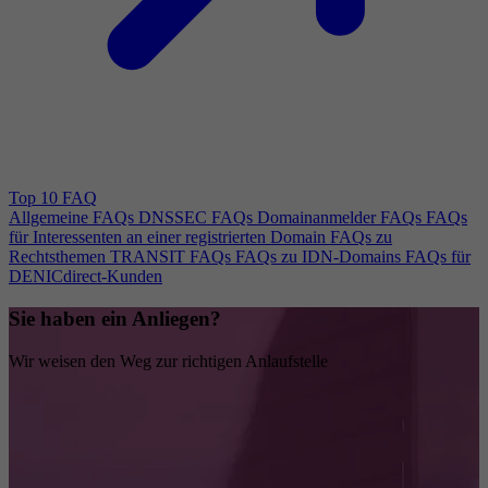
Top 10 FAQ
Allgemeine FAQs
DNSSEC FAQs
Domainanmelder FAQs
FAQs
für Interessenten an einer registrierten Domain
FAQs zu
Rechtsthemen
TRANSIT FAQs
FAQs zu IDN-Domains
FAQs für
DENICdirect-Kunden
Sie haben ein Anliegen?
Wir weisen den Weg zur richtigen Anlaufstelle