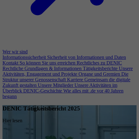
Wer wir sind
Informationssicherheit
Sicherheit von Informationen und Daten
Kontakt
So können Sie uns erreichen
Rechtliches zu DENIC
Rechtliche Grundlagen & Informationen
Tätigkeitsberichte
Unsere
Aktivitäten, Engagement und Projekte
Organe und Gremien
Die
Struktur unserer Genossenschaft
Karriere
Gemeinsam die digitale
Zukunft gestalten
Unsere Mitglieder
Unsere Aktivitäten im
Überblick
DENIC-Geschichte
Wie alles mit .de vor 40 Jahren
begann
DENIC Tätigkeitsbericht 2025
Hier lesen