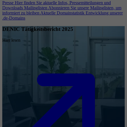
Presse
Hier finden Sie aktuelle Infos, Pressemitteilungen und
Downloads
Mailinglisten
Abonnieren Sie unsere Mailinglisten, um
informiert zu bleiben
Aktuelle Domainstatistik
Entwicklung unserer
.de-Domains
DENIC Tätigkeitsbericht 2025
Hier lesen