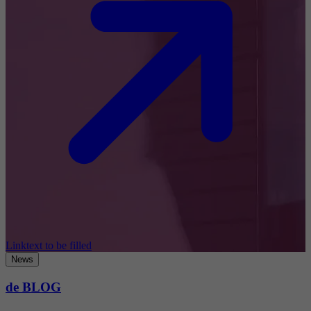
Linktext to be filled
News
de BLOG