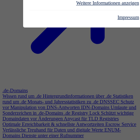
Weitere Informationen anzeigen
Impressum
.de-Domains
Wissen rund um .de
Hintergrundinformationen über .de
Statistiken
rund um .de
Monats- und Jahresstatistiken zu .de
DNSSEC
Schutz
vor Manipulation von DNS-Antworten
IDN-Domains
Umlaute und
Sonderzeichen in .de-Domains
.de Registry Lock
Schützt wichtige
Domaindaten vor Änderungen
Anycast für TLD Registries
Optimale Erreichbarkeit & schnellste Antwortzeiten
Escrow Service
Verlässliche Treuhand für Daten und digitale Werte
ENUM-
Domains
Dienste unter einer Rufnummer