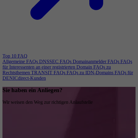
Top 10 FAQ
Allgemeine FAQs
DNSSEC FAQs
Domainanmelder FAQs
FAQs
für Interessenten an einer registrierten Domain
FAQs zu
Rechtsthemen
TRANSIT FAQs
FAQs zu IDN-Domains
FAQs für
DENICdirect-Kunden
Sie haben ein Anliegen?
Wir weisen den Weg zur richtigen Anlaufstelle