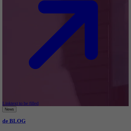
Linktext to be filled
News
de BLOG