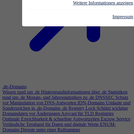
Weitere Informationen anzeigen
Impressum
.de-Domains
Wissen rund um .de
Hintergrundinformationen über .de
Statistiken
rund um .de
Monats- und Jahresstatistiken zu .de
DNSSEC
Schutz
vor Manipulation von DNS-Antworten
IDN-Domains
Umlaute und
Sonderzeichen in .de-Domains
.de Registry Lock
Schützt wichtige
Domaindaten vor Änderungen
Anycast für TLD Registries
Optimale Erreichbarkeit & schnellste Antwortzeiten
Escrow Service
Verlässliche Treuhand für Daten und digitale Werte
ENUM-
Domains
Dienste unter einer Rufnummer