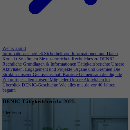
Wer wir sind
Informationssicherheit
Sicherheit von Informationen und Daten
Kontakt
So können Sie uns erreichen
Rechtliches zu DENIC
Rechtliche Grundlagen & Informationen
Tätigkeitsberichte
Unsere
Aktivitäten, Engagement und Projekte
Organe und Gremien
Die
Struktur unserer Genossenschaft
Karriere
Gemeinsam die digitale
Zukunft gestalten
Unsere Mitglieder
Unsere Aktivitäten im
Überblick
DENIC-Geschichte
Wie alles mit .de vor 40 Jahren
begann
DENIC Tätigkeitsbericht 2025
Hier lesen