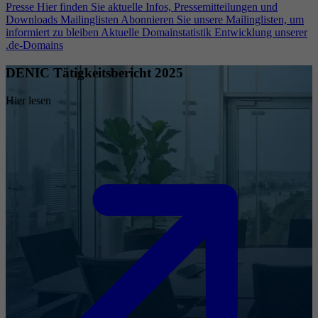
Presse
Hier finden Sie aktuelle Infos, Pressemitteilungen und
Downloads
Mailinglisten
Abonnieren Sie unsere Mailinglisten, um
informiert zu bleiben
Aktuelle Domainstatistik
Entwicklung unserer
.de-Domains
DENIC Tätigkeitsbericht 2025
Hier lesen