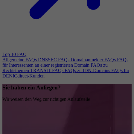
Top 10 FAQ
Allgemeine FAQs
DNSSEC FAQs
Domainanmelder FAQs
FAQs
für Interessenten an einer registrierten Domain
FAQs zu
Rechtsthemen
TRANSIT FAQs
FAQs zu IDN-Domains
FAQs für
DENICdirect-Kunden
Sie haben ein Anliegen?
Wir weisen den Weg zur richtigen Anlaufstelle