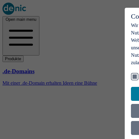
Co
Open main menu
Wir
Nut
Webs
uns
Nut
Produkte
zul
.de-Domains
Mit einer .de-Domain erhalten Ideen eine Bühne