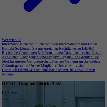
Wer wir sind
Informationssicherheit
Sicherheit von Informationen und Daten
Kontakt
So können Sie uns erreichen
Rechtliches zu DENIC
Rechtliche Grundlagen & Informationen
Tätigkeitsberichte
Unsere
Aktivitäten, Engagement und Projekte
Organe und Gremien
Die
Struktur unserer Genossenschaft
Karriere
Gemeinsam die digitale
Zukunft gestalten
Unsere Mitglieder
Unsere Aktivitäten im
Überblick
DENIC-Geschichte
Wie alles mit .de vor 40 Jahren
begann
DENIC Tätigkeitsbericht 2025
Hier lesen