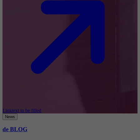
Linktext to be filled
News
de BLOG