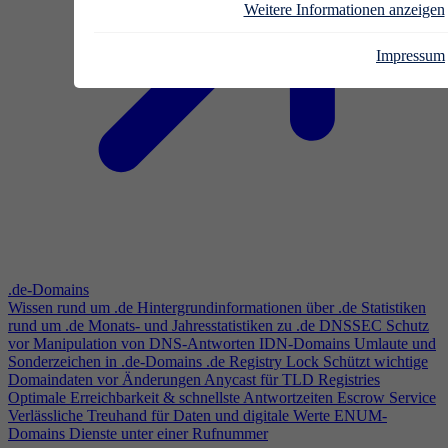
Weitere Informationen anzeigen
Impressum
.de-Domains
Wissen rund um .de
Hintergrundinformationen über .de
Statistiken
rund um .de
Monats- und Jahresstatistiken zu .de
DNSSEC
Schutz
vor Manipulation von DNS-Antworten
IDN-Domains
Umlaute und
Sonderzeichen in .de-Domains
.de Registry Lock
Schützt wichtige
Domaindaten vor Änderungen
Anycast für TLD Registries
Optimale Erreichbarkeit & schnellste Antwortzeiten
Escrow Service
Verlässliche Treuhand für Daten und digitale Werte
ENUM-
Domains
Dienste unter einer Rufnummer