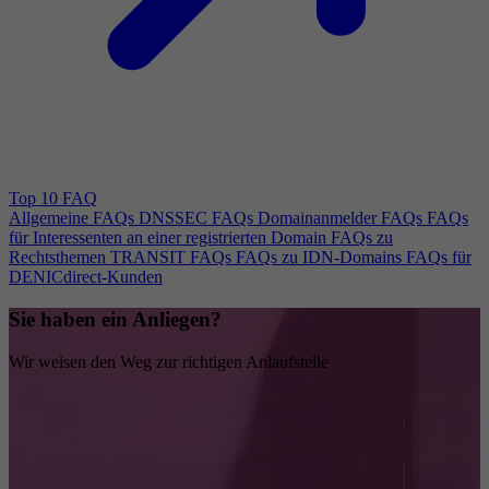
Top 10 FAQ
Allgemeine FAQs
DNSSEC FAQs
Domainanmelder FAQs
FAQs
für Interessenten an einer registrierten Domain
FAQs zu
Rechtsthemen
TRANSIT FAQs
FAQs zu IDN-Domains
FAQs für
DENICdirect-Kunden
Sie haben ein Anliegen?
Wir weisen den Weg zur richtigen Anlaufstelle