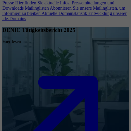
Presse
Hier finden Sie aktuelle Infos, Pressemitteilungen und
Downloads
Mailinglisten
Abonnieren Sie unsere Mailinglisten, um
informiert zu bleiben
Aktuelle Domainstatistik
Entwicklung unserer
.de-Domains
DENIC Tätigkeitsbericht 2025
Hier lesen