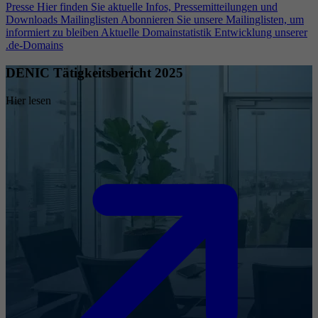
Presse
Hier finden Sie aktuelle Infos, Pressemitteilungen und
Downloads
Mailinglisten
Abonnieren Sie unsere Mailinglisten, um
informiert zu bleiben
Aktuelle Domainstatistik
Entwicklung unserer
.de-Domains
DENIC Tätigkeitsbericht 2025
Hier lesen