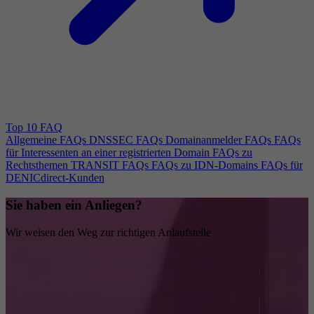
Top 10 FAQ
Allgemeine FAQs
DNSSEC FAQs
Domainanmelder FAQs
FAQs
für Interessenten an einer registrierten Domain
FAQs zu
Rechtsthemen
TRANSIT FAQs
FAQs zu IDN-Domains
FAQs für
DENICdirect-Kunden
Sie haben ein Anliegen?
Wir weisen den Weg zur richtigen Anlaufstelle