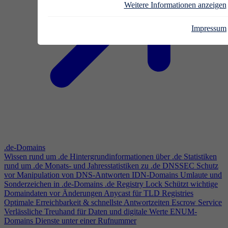
Weitere Informationen anzeigen
Impressum
.de-Domains
Wissen rund um .de
Hintergrundinformationen über .de
Statistiken
rund um .de
Monats- und Jahresstatistiken zu .de
DNSSEC
Schutz
vor Manipulation von DNS-Antworten
IDN-Domains
Umlaute und
Sonderzeichen in .de-Domains
.de Registry Lock
Schützt wichtige
Domaindaten vor Änderungen
Anycast für TLD Registries
Optimale Erreichbarkeit & schnellste Antwortzeiten
Escrow Service
Verlässliche Treuhand für Daten und digitale Werte
ENUM-
Domains
Dienste unter einer Rufnummer