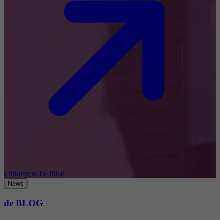
Linktext to be filled
News
de BLOG