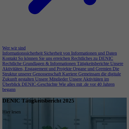
Wer wir sind
Informationssicherheit
Sicherheit von Informationen und Daten
Kontakt
So können Sie uns erreichen
Rechtliches zu DENIC
Rechtliche Grundlagen & Informationen
Tätigkeitsberichte
Unsere
Aktivitäten, Engagement und Projekte
Organe und Gremien
Die
Struktur unserer Genossenschaft
Karriere
Gemeinsam die digitale
Zukunft gestalten
Unsere Mitglieder
Unsere Aktivitäten im
Überblick
DENIC-Geschichte
Wie alles mit .de vor 40 Jahren
begann
DENIC Tätigkeitsbericht 2025
Hier lesen