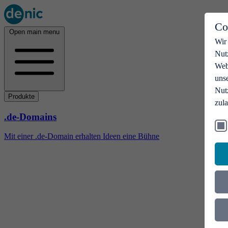
Co
Open main menu
Wir
Nut
Webs
uns
Nut
Produkte
zul
.de-Domains
Mit einer .de-Domain erhalten Ideen eine Bühne