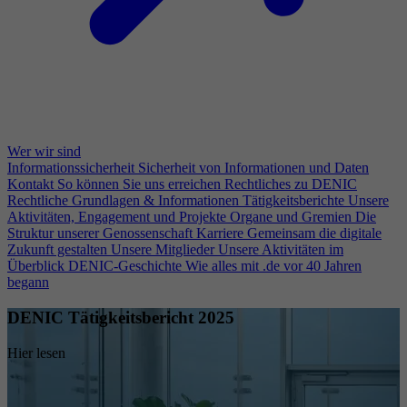
Wer wir sind
Informationssicherheit
Sicherheit von Informationen und Daten
Kontakt
So können Sie uns erreichen
Rechtliches zu DENIC
Rechtliche Grundlagen & Informationen
Tätigkeitsberichte
Unsere
Aktivitäten, Engagement und Projekte
Organe und Gremien
Die
Struktur unserer Genossenschaft
Karriere
Gemeinsam die digitale
Zukunft gestalten
Unsere Mitglieder
Unsere Aktivitäten im
Überblick
DENIC-Geschichte
Wie alles mit .de vor 40 Jahren
begann
DENIC Tätigkeitsbericht 2025
Hier lesen