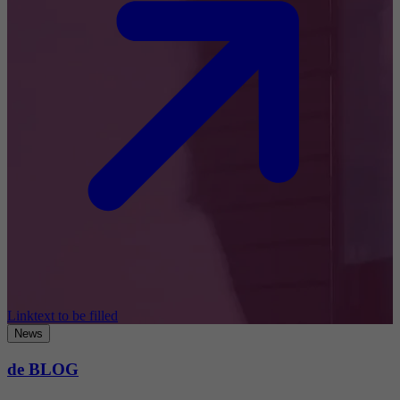
Linktext to be filled
News
de BLOG