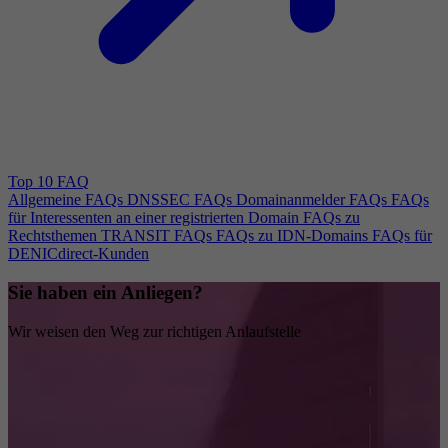
Top 10 FAQ
Allgemeine FAQs
DNSSEC FAQs
Domainanmelder FAQs
FAQs
für Interessenten an einer registrierten Domain
FAQs zu
Rechtsthemen
TRANSIT FAQs
FAQs zu IDN-Domains
FAQs für
DENICdirect-Kunden
Sie haben ein Anliegen?
Wir weisen den Weg zur richtigen Anlaufstelle