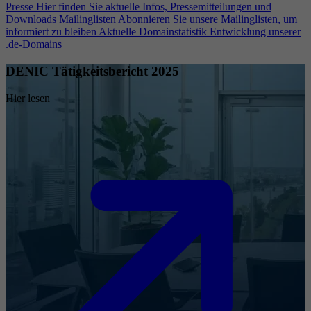
Presse
Hier finden Sie aktuelle Infos, Pressemitteilungen und
Downloads
Mailinglisten
Abonnieren Sie unsere Mailinglisten, um
informiert zu bleiben
Aktuelle Domainstatistik
Entwicklung unserer
.de-Domains
DENIC Tätigkeitsbericht 2025
Hier lesen