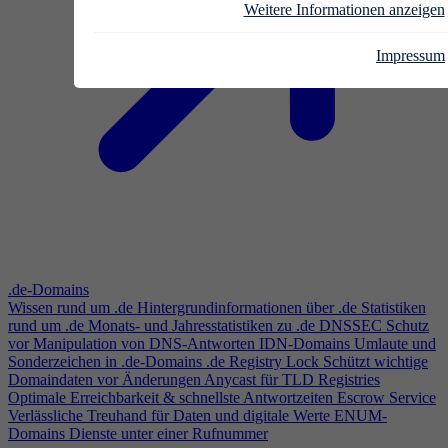
Weitere Informationen anzeigen
Impressum
.de-Domains
Wissen rund um .de
Hintergrundinformationen über .de
Statistiken
rund um .de
Monats- und Jahresstatistiken zu .de
DNSSEC
Schutz
vor Manipulation von DNS-Antworten
IDN-Domains
Umlaute und
Sonderzeichen in .de-Domains
.de Registry Lock
Schützt wichtige
Domaindaten vor Änderungen
Anycast für TLD Registries
Optimale Erreichbarkeit & schnellste Antwortzeiten
Escrow Service
Verlässliche Treuhand für Daten und digitale Werte
ENUM-
Domains
Dienste unter einer Rufnummer