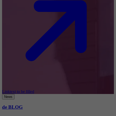
Linktext to be filled
News
de BLOG