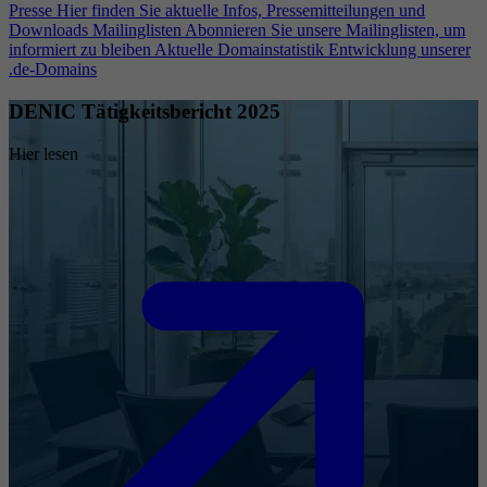
Presse
Hier finden Sie aktuelle Infos, Pressemitteilungen und
Downloads
Mailinglisten
Abonnieren Sie unsere Mailinglisten, um
informiert zu bleiben
Aktuelle Domainstatistik
Entwicklung unserer
.de-Domains
DENIC Tätigkeitsbericht 2025
Hier lesen