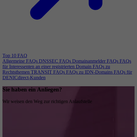
Top 10 FAQ
Allgemeine FAQs
DNSSEC FAQs
Domainanmelder FAQs
FAQs
für Interessenten an einer registrierten Domain
FAQs zu
Rechtsthemen
TRANSIT FAQs
FAQs zu IDN-Domains
FAQs für
DENICdirect-Kunden
Sie haben ein Anliegen?
Wir weisen den Weg zur richtigen Anlaufstelle