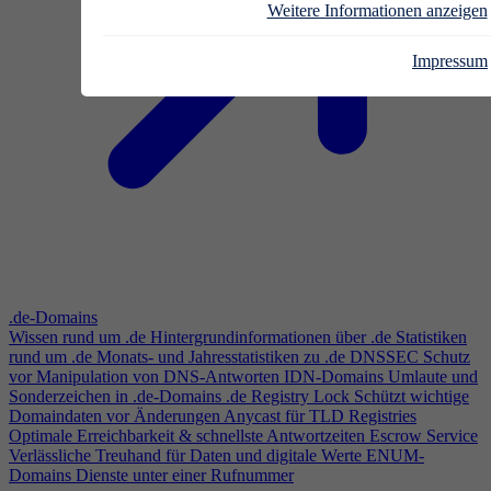
Weitere Informationen anzeigen
Impressum
.de-Domains
Wissen rund um .de
Hintergrundinformationen über .de
Statistiken
rund um .de
Monats- und Jahresstatistiken zu .de
DNSSEC
Schutz
vor Manipulation von DNS-Antworten
IDN-Domains
Umlaute und
Sonderzeichen in .de-Domains
.de Registry Lock
Schützt wichtige
Domaindaten vor Änderungen
Anycast für TLD Registries
Optimale Erreichbarkeit & schnellste Antwortzeiten
Escrow Service
Verlässliche Treuhand für Daten und digitale Werte
ENUM-
Domains
Dienste unter einer Rufnummer