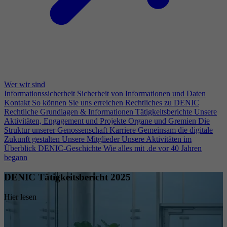
Wer wir sind
Informationssicherheit
Sicherheit von Informationen und Daten
Kontakt
So können Sie uns erreichen
Rechtliches zu DENIC
Rechtliche Grundlagen & Informationen
Tätigkeitsberichte
Unsere
Aktivitäten, Engagement und Projekte
Organe und Gremien
Die
Struktur unserer Genossenschaft
Karriere
Gemeinsam die digitale
Zukunft gestalten
Unsere Mitglieder
Unsere Aktivitäten im
Überblick
DENIC-Geschichte
Wie alles mit .de vor 40 Jahren
begann
DENIC Tätigkeitsbericht 2025
Hier lesen