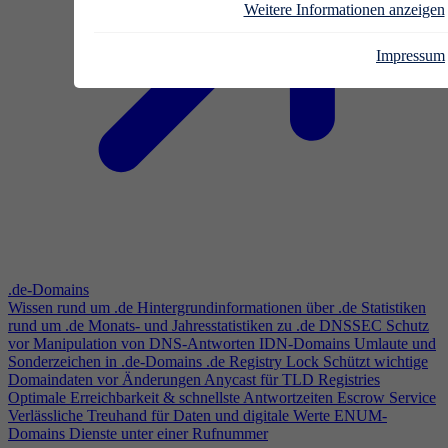
Weitere Informationen anzeigen
Impressum
.de-Domains
Wissen rund um .de
Hintergrundinformationen über .de
Statistiken
rund um .de
Monats- und Jahresstatistiken zu .de
DNSSEC
Schutz
vor Manipulation von DNS-Antworten
IDN-Domains
Umlaute und
Sonderzeichen in .de-Domains
.de Registry Lock
Schützt wichtige
Domaindaten vor Änderungen
Anycast für TLD Registries
Optimale Erreichbarkeit & schnellste Antwortzeiten
Escrow Service
Verlässliche Treuhand für Daten und digitale Werte
ENUM-
Domains
Dienste unter einer Rufnummer