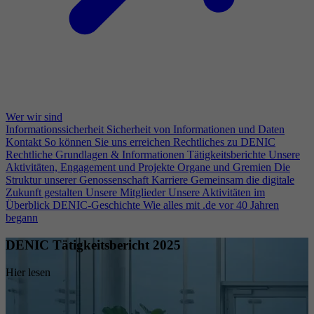
Wer wir sind
Informationssicherheit
Sicherheit von Informationen und Daten
Kontakt
So können Sie uns erreichen
Rechtliches zu DENIC
Rechtliche Grundlagen & Informationen
Tätigkeitsberichte
Unsere
Aktivitäten, Engagement und Projekte
Organe und Gremien
Die
Struktur unserer Genossenschaft
Karriere
Gemeinsam die digitale
Zukunft gestalten
Unsere Mitglieder
Unsere Aktivitäten im
Überblick
DENIC-Geschichte
Wie alles mit .de vor 40 Jahren
begann
DENIC Tätigkeitsbericht 2025
Hier lesen