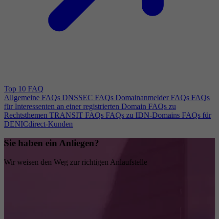
Top 10 FAQ
Allgemeine FAQs
DNSSEC FAQs
Domainanmelder FAQs
FAQs
für Interessenten an einer registrierten Domain
FAQs zu
Rechtsthemen
TRANSIT FAQs
FAQs zu IDN-Domains
FAQs für
DENICdirect-Kunden
Sie haben ein Anliegen?
Wir weisen den Weg zur richtigen Anlaufstelle