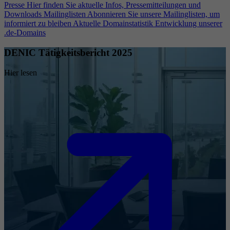
Presse
Hier finden Sie aktuelle Infos, Pressemitteilungen und
Downloads
Mailinglisten
Abonnieren Sie unsere Mailinglisten, um
informiert zu bleiben
Aktuelle Domainstatistik
Entwicklung unserer
.de-Domains
DENIC Tätigkeitsbericht 2025
Hier lesen