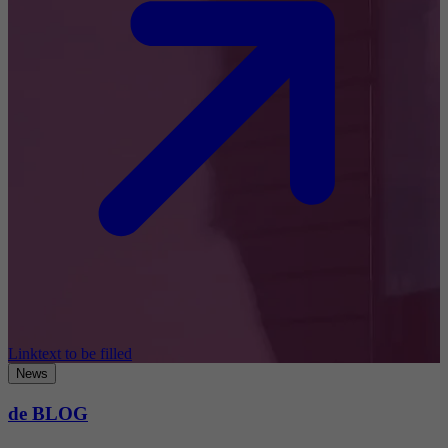
Linktext to be filled
News
de BLOG