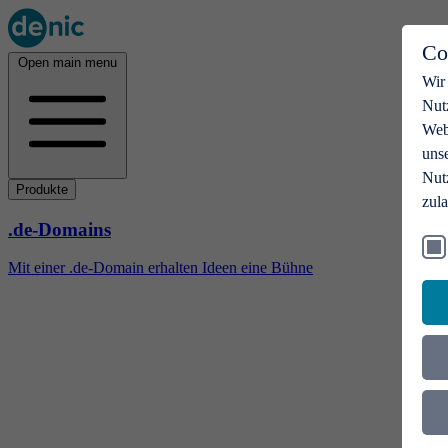
Co
Open main menu
Wir
Nut
Webs
uns
Nut
Produkte
zul
.de-Domains
Mit einer .de-Domain erhalten Ideen eine Bühne