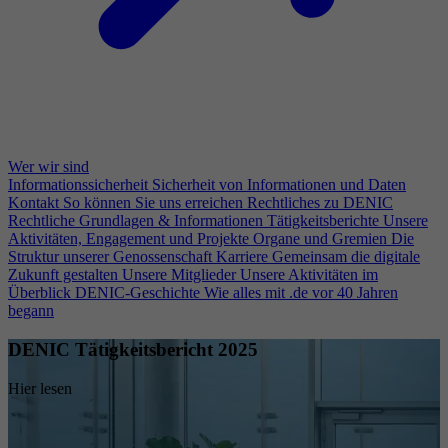
Wer wir sind
Informationssicherheit
Sicherheit von Informationen und Daten
Kontakt
So können Sie uns erreichen
Rechtliches zu DENIC
Rechtliche Grundlagen & Informationen
Tätigkeitsberichte
Unsere
Aktivitäten, Engagement und Projekte
Organe und Gremien
Die
Struktur unserer Genossenschaft
Karriere
Gemeinsam die digitale
Zukunft gestalten
Unsere Mitglieder
Unsere Aktivitäten im
Überblick
DENIC-Geschichte
Wie alles mit .de vor 40 Jahren
begann
DENIC Tätigkeitsbericht 2025
Hier lesen