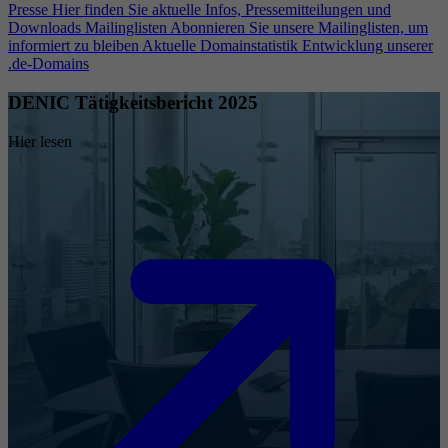
Presse
Hier finden Sie aktuelle Infos, Pressemitteilungen und
Downloads
Mailinglisten
Abonnieren Sie unsere Mailinglisten, um
informiert zu bleiben
Aktuelle Domainstatistik
Entwicklung unserer
.de-Domains
DENIC Tätigkeitsbericht 2025
Hier lesen