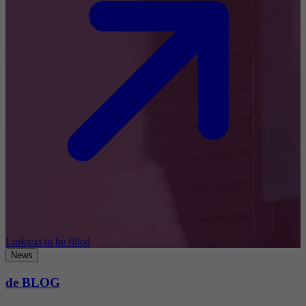
Linktext to be filled
News
de BLOG