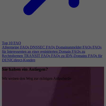
Top 10 FAQ
Allgemeine FAQs
DNSSEC FAQs
Domainanmelder FAQs
FAQs
für Interessenten an einer registrierten Domain
FAQs zu
Rechtsthemen
TRANSIT FAQs
FAQs zu IDN-Domains
FAQs für
DENICdirect-Kunden
Sie haben ein Anliegen?
Wir weisen den Weg zur richtigen Anlaufstelle