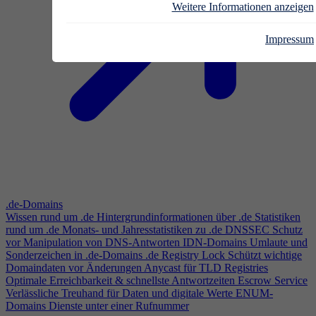
Weitere Informationen anzeigen
Impressum
.de-Domains
Wissen rund um .de
Hintergrundinformationen über .de
Statistiken
rund um .de
Monats- und Jahresstatistiken zu .de
DNSSEC
Schutz
vor Manipulation von DNS-Antworten
IDN-Domains
Umlaute und
Sonderzeichen in .de-Domains
.de Registry Lock
Schützt wichtige
Domaindaten vor Änderungen
Anycast für TLD Registries
Optimale Erreichbarkeit & schnellste Antwortzeiten
Escrow Service
Verlässliche Treuhand für Daten und digitale Werte
ENUM-
Domains
Dienste unter einer Rufnummer