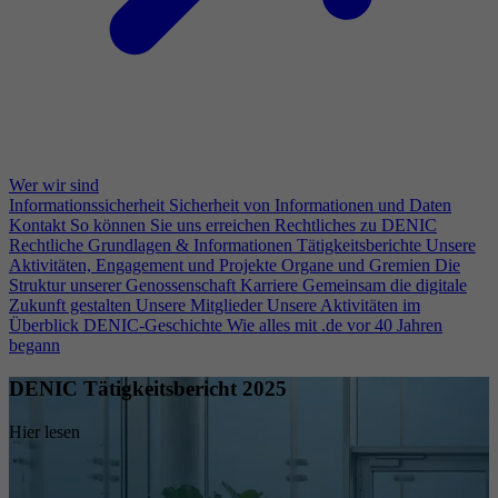
Wer wir sind
Informationssicherheit
Sicherheit von Informationen und Daten
Kontakt
So können Sie uns erreichen
Rechtliches zu DENIC
Rechtliche Grundlagen & Informationen
Tätigkeitsberichte
Unsere
Aktivitäten, Engagement und Projekte
Organe und Gremien
Die
Struktur unserer Genossenschaft
Karriere
Gemeinsam die digitale
Zukunft gestalten
Unsere Mitglieder
Unsere Aktivitäten im
Überblick
DENIC-Geschichte
Wie alles mit .de vor 40 Jahren
begann
DENIC Tätigkeitsbericht 2025
Hier lesen