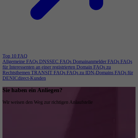
Top 10 FAQ
Allgemeine FAQs
DNSSEC FAQs
Domainanmelder FAQs
FAQs
für Interessenten an einer registrierten Domain
FAQs zu
Rechtsthemen
TRANSIT FAQs
FAQs zu IDN-Domains
FAQs für
DENICdirect-Kunden
Sie haben ein Anliegen?
Wir weisen den Weg zur richtigen Anlaufstelle