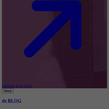
Linktext to be filled
News
de BLOG