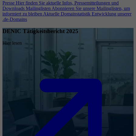
Presse
Hier finden Sie aktuelle Infos, Pressemitteilungen und
Downloads
Mailinglisten
Abonnieren Sie unsere Mailinglisten, um
informiert zu bleiben
Aktuelle Domainstatistik
Entwicklung unserer
.de-Domains
DENIC Tätigkeitsbericht 2025
Hier lesen