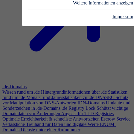
Weitere Informationen anzeigen
Impressum
.de-Domains
Wissen rund um .de
Hintergrundinformationen über .de
Statistiken
rund um .de
Monats- und Jahresstatistiken zu .de
DNSSEC
Schutz
vor Manipulation von DNS-Antworten
IDN-Domains
Umlaute und
Sonderzeichen in .de-Domains
.de Registry Lock
Schützt wichtige
Domaindaten vor Änderungen
Anycast für TLD Registries
Optimale Erreichbarkeit & schnellste Antwortzeiten
Escrow Service
Verlässliche Treuhand für Daten und digitale Werte
ENUM-
Domains
Dienste unter einer Rufnummer