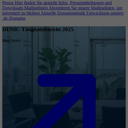
Presse
Hier finden Sie aktuelle Infos, Pressemitteilungen und
Downloads
Mailinglisten
Abonnieren Sie unsere Mailinglisten, um
informiert zu bleiben
Aktuelle Domainstatistik
Entwicklung unserer
.de-Domains
DENIC Tätigkeitsbericht 2025
Hier lesen