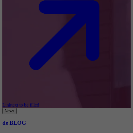
Linktext to be filled
News
de BLOG