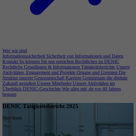
Wer wir sind
Informationssicherheit
Sicherheit von Informationen und Daten
Kontakt
So können Sie uns erreichen
Rechtliches zu DENIC
Rechtliche Grundlagen & Informationen
Tätigkeitsberichte
Unsere
Aktivitäten, Engagement und Projekte
Organe und Gremien
Die
Struktur unserer Genossenschaft
Karriere
Gemeinsam die digitale
Zukunft gestalten
Unsere Mitglieder
Unsere Aktivitäten im
Überblick
DENIC-Geschichte
Wie alles mit .de vor 40 Jahren
begann
DENIC Tätigkeitsbericht 2025
Hier lesen