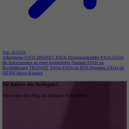
Top 10 FAQ
Allgemeine FAQs
DNSSEC FAQs
Domainanmelder FAQs
FAQs
für Interessenten an einer registrierten Domain
FAQs zu
Rechtsthemen
TRANSIT FAQs
FAQs zu IDN-Domains
FAQs für
DENICdirect-Kunden
Sie haben ein Anliegen?
Wir weisen den Weg zur richtigen Anlaufstelle