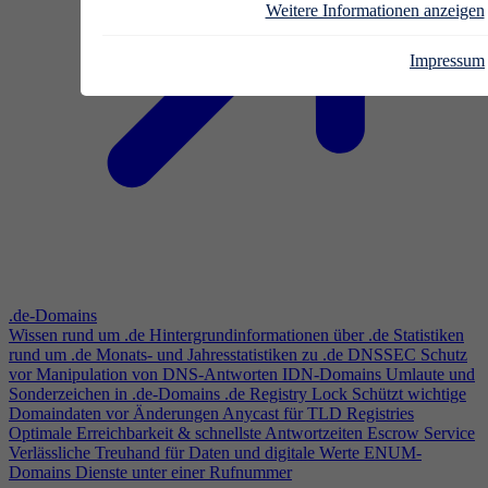
Weitere Informationen anzeigen
Impressum
.de-Domains
Wissen rund um .de
Hintergrundinformationen über .de
Statistiken
rund um .de
Monats- und Jahresstatistiken zu .de
DNSSEC
Schutz
vor Manipulation von DNS-Antworten
IDN-Domains
Umlaute und
Sonderzeichen in .de-Domains
.de Registry Lock
Schützt wichtige
Domaindaten vor Änderungen
Anycast für TLD Registries
Optimale Erreichbarkeit & schnellste Antwortzeiten
Escrow Service
Verlässliche Treuhand für Daten und digitale Werte
ENUM-
Domains
Dienste unter einer Rufnummer