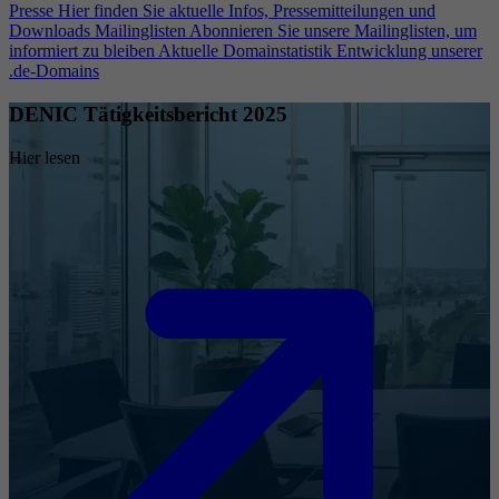
Presse
Hier finden Sie aktuelle Infos, Pressemitteilungen und
Downloads
Mailinglisten
Abonnieren Sie unsere Mailinglisten, um
informiert zu bleiben
Aktuelle Domainstatistik
Entwicklung unserer
.de-Domains
DENIC Tätigkeitsbericht 2025
Hier lesen