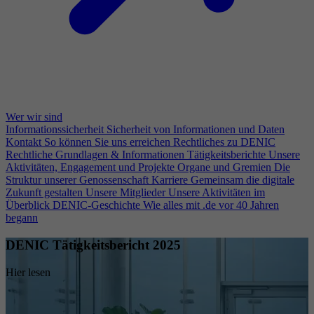
Wer wir sind
Informationssicherheit
Sicherheit von Informationen und Daten
Kontakt
So können Sie uns erreichen
Rechtliches zu DENIC
Rechtliche Grundlagen & Informationen
Tätigkeitsberichte
Unsere
Aktivitäten, Engagement und Projekte
Organe und Gremien
Die
Struktur unserer Genossenschaft
Karriere
Gemeinsam die digitale
Zukunft gestalten
Unsere Mitglieder
Unsere Aktivitäten im
Überblick
DENIC-Geschichte
Wie alles mit .de vor 40 Jahren
begann
DENIC Tätigkeitsbericht 2025
Hier lesen