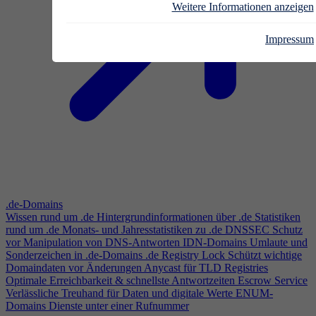
Weitere Informationen anzeigen
Impressum
.de-Domains
Wissen rund um .de
Hintergrundinformationen über .de
Statistiken
rund um .de
Monats- und Jahresstatistiken zu .de
DNSSEC
Schutz
vor Manipulation von DNS-Antworten
IDN-Domains
Umlaute und
Sonderzeichen in .de-Domains
.de Registry Lock
Schützt wichtige
Domaindaten vor Änderungen
Anycast für TLD Registries
Optimale Erreichbarkeit & schnellste Antwortzeiten
Escrow Service
Verlässliche Treuhand für Daten und digitale Werte
ENUM-
Domains
Dienste unter einer Rufnummer