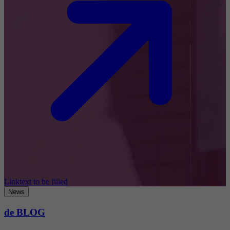
Linktext to be filled
News
de BLOG