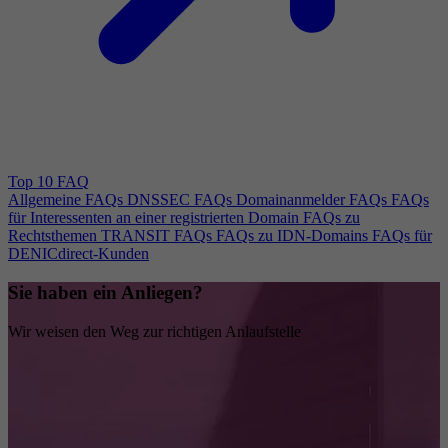
Top 10 FAQ
Allgemeine FAQs
DNSSEC FAQs
Domainanmelder FAQs
FAQs
für Interessenten an einer registrierten Domain
FAQs zu
Rechtsthemen
TRANSIT FAQs
FAQs zu IDN-Domains
FAQs für
DENICdirect-Kunden
Sie haben ein Anliegen?
Wir weisen den Weg zur richtigen Anlaufstelle