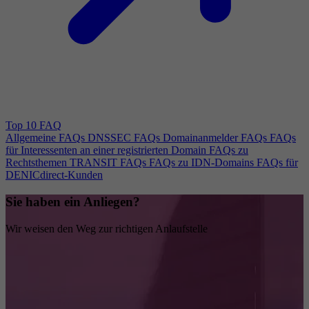
Top 10 FAQ
Allgemeine FAQs
DNSSEC FAQs
Domainanmelder FAQs
FAQs
für Interessenten an einer registrierten Domain
FAQs zu
Rechtsthemen
TRANSIT FAQs
FAQs zu IDN-Domains
FAQs für
DENICdirect-Kunden
Sie haben ein Anliegen?
Wir weisen den Weg zur richtigen Anlaufstelle