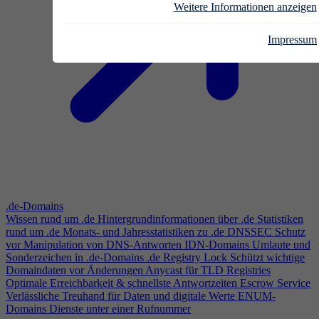
Weitere Informationen anzeigen
Impressum
.de-Domains
Wissen rund um .de
Hintergrundinformationen über .de
Statistiken
rund um .de
Monats- und Jahresstatistiken zu .de
DNSSEC
Schutz
vor Manipulation von DNS-Antworten
IDN-Domains
Umlaute und
Sonderzeichen in .de-Domains
.de Registry Lock
Schützt wichtige
Domaindaten vor Änderungen
Anycast für TLD Registries
Optimale Erreichbarkeit & schnellste Antwortzeiten
Escrow Service
Verlässliche Treuhand für Daten und digitale Werte
ENUM-
Domains
Dienste unter einer Rufnummer