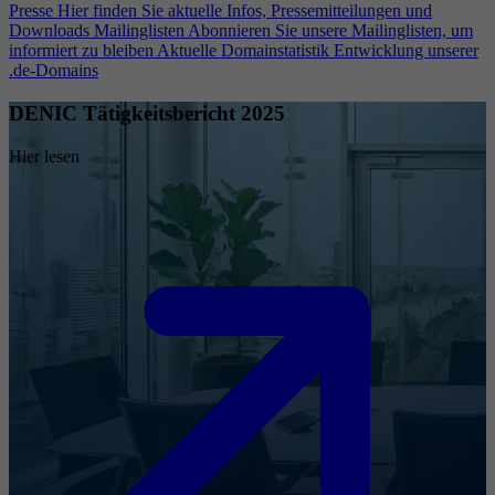
Presse
Hier finden Sie aktuelle Infos, Pressemitteilungen und
Downloads
Mailinglisten
Abonnieren Sie unsere Mailinglisten, um
informiert zu bleiben
Aktuelle Domainstatistik
Entwicklung unserer
.de-Domains
DENIC Tätigkeitsbericht 2025
Hier lesen