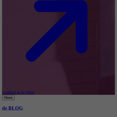
Linktext to be filled
News
de BLOG