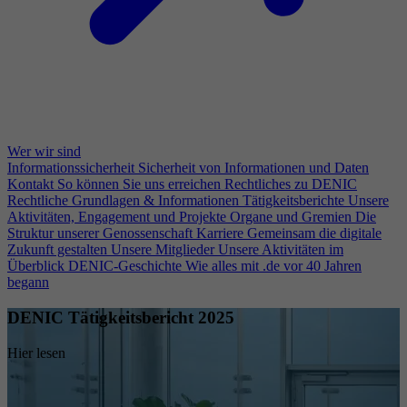
Wer wir sind
Informationssicherheit
Sicherheit von Informationen und Daten
Kontakt
So können Sie uns erreichen
Rechtliches zu DENIC
Rechtliche Grundlagen & Informationen
Tätigkeitsberichte
Unsere
Aktivitäten, Engagement und Projekte
Organe und Gremien
Die
Struktur unserer Genossenschaft
Karriere
Gemeinsam die digitale
Zukunft gestalten
Unsere Mitglieder
Unsere Aktivitäten im
Überblick
DENIC-Geschichte
Wie alles mit .de vor 40 Jahren
begann
DENIC Tätigkeitsbericht 2025
Hier lesen