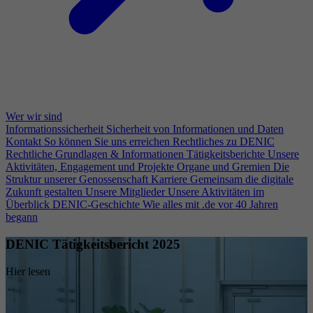
Wer wir sind
Informationssicherheit
Sicherheit von Informationen und Daten
Kontakt
So können Sie uns erreichen
Rechtliches zu DENIC
Rechtliche Grundlagen & Informationen
Tätigkeitsberichte
Unsere
Aktivitäten, Engagement und Projekte
Organe und Gremien
Die
Struktur unserer Genossenschaft
Karriere
Gemeinsam die digitale
Zukunft gestalten
Unsere Mitglieder
Unsere Aktivitäten im
Überblick
DENIC-Geschichte
Wie alles mit .de vor 40 Jahren
begann
DENIC Tätigkeitsbericht 2025
Hier lesen