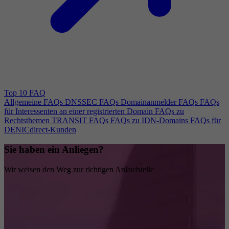
Top 10 FAQ
Allgemeine FAQs
DNSSEC FAQs
Domainanmelder FAQs
FAQs
für Interessenten an einer registrierten Domain
FAQs zu
Rechtsthemen
TRANSIT FAQs
FAQs zu IDN-Domains
FAQs für
DENICdirect-Kunden
Sie haben ein Anliegen?
Wir weisen den Weg zur richtigen Anlaufstelle