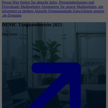
Presse
Hier finden Sie aktuelle Infos, Pressemitteilungen und
Downloads
Mailinglisten
Abonnieren Sie unsere Mailinglisten, um
informiert zu bleiben
Aktuelle Domainstatistik
Entwicklung unserer
.de-Domains
DENIC Tätigkeitsbericht 2025
Hier lesen