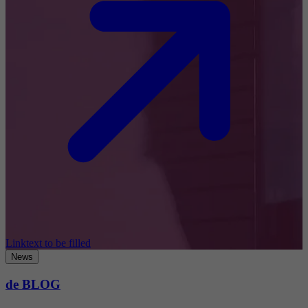
Linktext to be filled
News
de BLOG