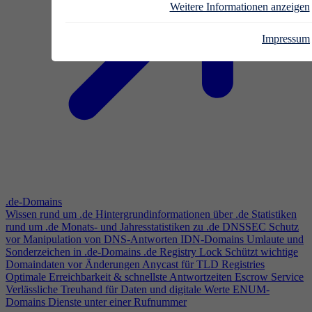
Weitere Informationen anzeigen
Impressum
.de-Domains
Wissen rund um .de
Hintergrundinformationen über .de
Statistiken
rund um .de
Monats- und Jahresstatistiken zu .de
DNSSEC
Schutz
vor Manipulation von DNS-Antworten
IDN-Domains
Umlaute und
Sonderzeichen in .de-Domains
.de Registry Lock
Schützt wichtige
Domaindaten vor Änderungen
Anycast für TLD Registries
Optimale Erreichbarkeit & schnellste Antwortzeiten
Escrow Service
Verlässliche Treuhand für Daten und digitale Werte
ENUM-
Domains
Dienste unter einer Rufnummer