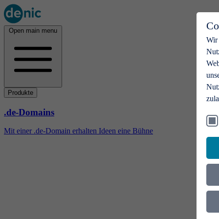
Co
Open main menu
Wir
Nut
Webs
uns
Nut
Produkte
zul
.de-Domains
Mit einer .de-Domain erhalten Ideen eine Bühne