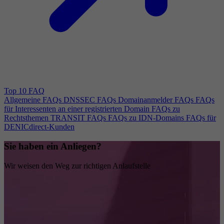
Top 10 FAQ
Allgemeine FAQs
DNSSEC FAQs
Domainanmelder FAQs
FAQs
für Interessenten an einer registrierten Domain
FAQs zu
Rechtsthemen
TRANSIT FAQs
FAQs zu IDN-Domains
FAQs für
DENICdirect-Kunden
Sie haben ein Anliegen?
Wir weisen den Weg zur richtigen Anlaufstelle