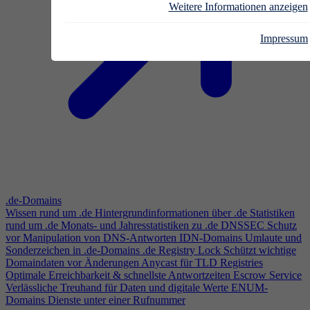
Weitere Informationen anzeigen
Impressum
.de-Domains
Wissen rund um .de
Hintergrundinformationen über .de
Statistiken
rund um .de
Monats- und Jahresstatistiken zu .de
DNSSEC
Schutz
vor Manipulation von DNS-Antworten
IDN-Domains
Umlaute und
Sonderzeichen in .de-Domains
.de Registry Lock
Schützt wichtige
Domaindaten vor Änderungen
Anycast für TLD Registries
Optimale Erreichbarkeit & schnellste Antwortzeiten
Escrow Service
Verlässliche Treuhand für Daten und digitale Werte
ENUM-
Domains
Dienste unter einer Rufnummer