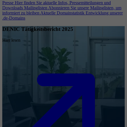
Presse
Hier finden Sie aktuelle Infos, Pressemitteilungen und
Downloads
Mailinglisten
Abonnieren Sie unsere Mailinglisten, um
informiert zu bleiben
Aktuelle Domainstatistik
Entwicklung unserer
.de-Domains
DENIC Tätigkeitsbericht 2025
Hier lesen