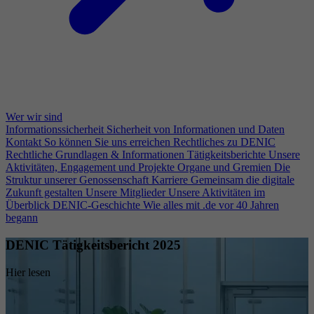
Wer wir sind
Informationssicherheit
Sicherheit von Informationen und Daten
Kontakt
So können Sie uns erreichen
Rechtliches zu DENIC
Rechtliche Grundlagen & Informationen
Tätigkeitsberichte
Unsere
Aktivitäten, Engagement und Projekte
Organe und Gremien
Die
Struktur unserer Genossenschaft
Karriere
Gemeinsam die digitale
Zukunft gestalten
Unsere Mitglieder
Unsere Aktivitäten im
Überblick
DENIC-Geschichte
Wie alles mit .de vor 40 Jahren
begann
DENIC Tätigkeitsbericht 2025
Hier lesen