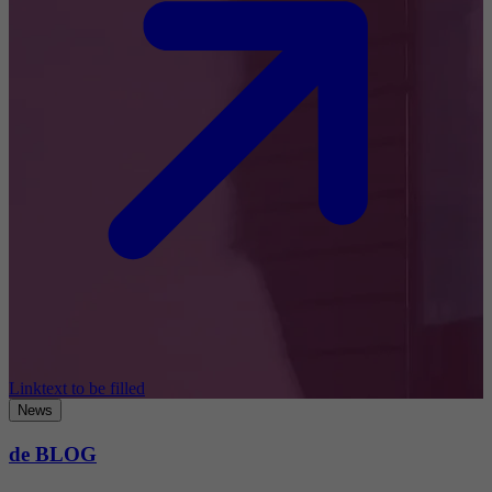
Linktext to be filled
News
de BLOG