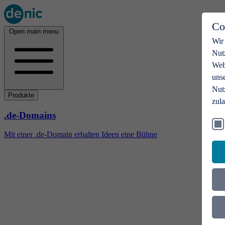
Co
Open main menu
Wir
Nut
Webs
uns
Nut
Produkte
zul
.de-Domains
Mit einer .de-Domain erhalten Ideen eine Bühne