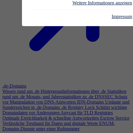
Weitere Informationen anzeigen
Impressum
.de-Domains
Wissen rund um .de
Hintergrundinformationen über .de
Statistiken
rund um .de
Monats- und Jahresstatistiken zu .de
DNSSEC
Schutz
vor Manipulation von DNS-Antworten
IDN-Domains
Umlaute und
Sonderzeichen in .de-Domains
.de Registry Lock
Schützt wichtige
Domaindaten vor Änderungen
Anycast für TLD Registries
Optimale Erreichbarkeit & schnellste Antwortzeiten
Escrow Service
Verlässliche Treuhand für Daten und digitale Werte
ENUM-
Domains
Dienste unter einer Rufnummer