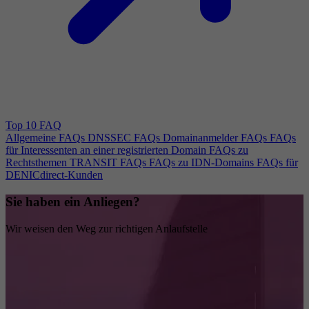
Top 10 FAQ
Allgemeine FAQs
DNSSEC FAQs
Domainanmelder FAQs
FAQs
für Interessenten an einer registrierten Domain
FAQs zu
Rechtsthemen
TRANSIT FAQs
FAQs zu IDN-Domains
FAQs für
DENICdirect-Kunden
Sie haben ein Anliegen?
Wir weisen den Weg zur richtigen Anlaufstelle