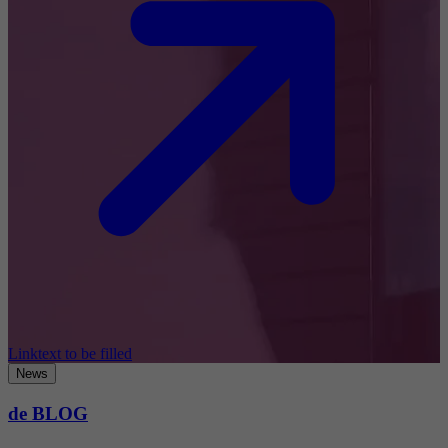
Linktext to be filled
News
de BLOG