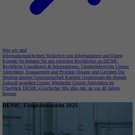
Wer wir sind
Informationssicherheit
Sicherheit von Informationen und Daten
Kontakt
So können Sie uns erreichen
Rechtliches zu DENIC
Rechtliche Grundlagen & Informationen
Tätigkeitsberichte
Unsere
Aktivitäten, Engagement und Projekte
Organe und Gremien
Die
Struktur unserer Genossenschaft
Karriere
Gemeinsam die digitale
Zukunft gestalten
Unsere Mitglieder
Unsere Aktivitäten im
Überblick
DENIC-Geschichte
Wie alles mit .de vor 40 Jahren
begann
DENIC Tätigkeitsbericht 2025
Hier lesen