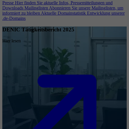
Presse
Hier finden Sie aktuelle Infos, Pressemitteilungen und
Downloads
Mailinglisten
Abonnieren Sie unsere Mailinglisten, um
informiert zu bleiben
Aktuelle Domainstatistik
Entwicklung unserer
.de-Domains
DENIC Tätigkeitsbericht 2025
Hier lesen