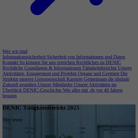
Wer wir sind
Informationssicherheit
Sicherheit von Informationen und Daten
Kontakt
So können Sie uns erreichen
Rechtliches zu DENIC
Rechtliche Grundlagen & Informationen
Tätigkeitsberichte
Unsere
Aktivitäten, Engagement und Projekte
Organe und Gremien
Die
Struktur unserer Genossenschaft
Karriere
Gemeinsam die digitale
Zukunft gestalten
Unsere Mitglieder
Unsere Aktivitäten im
Überblick
DENIC-Geschichte
Wie alles mit .de vor 40 Jahren
begann
DENIC Tätigkeitsbericht 2025
Hier lesen