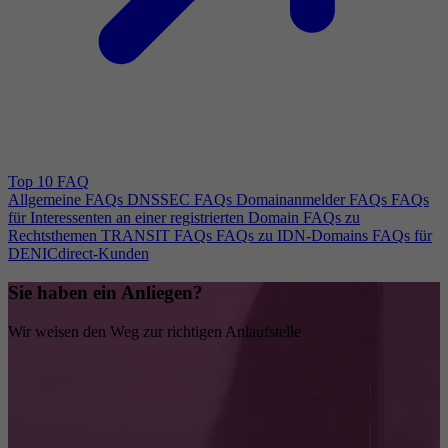
Top 10 FAQ
Allgemeine FAQs
DNSSEC FAQs
Domainanmelder FAQs
FAQs
für Interessenten an einer registrierten Domain
FAQs zu
Rechtsthemen
TRANSIT FAQs
FAQs zu IDN-Domains
FAQs für
DENICdirect-Kunden
Sie haben ein Anliegen?
Wir weisen den Weg zur richtigen Anlaufstelle