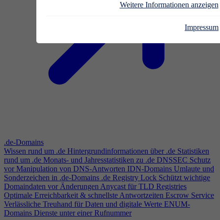
Weitere Informationen anzeigen
Impressum
.de-Domains
Wissen rund um .de
Hintergrundinformationen über .de
Statistiken
rund um .de
Monats- und Jahresstatistiken zu .de
DNSSEC
Schutz
vor Manipulation von DNS-Antworten
IDN-Domains
Umlaute und
Sonderzeichen in .de-Domains
.de Registry Lock
Schützt wichtige
Domaindaten vor Änderungen
Anycast für TLD Registries
Optimale Erreichbarkeit & schnellste Antwortzeiten
Escrow Service
Verlässliche Treuhand für Daten und digitale Werte
ENUM-
Domains
Dienste unter einer Rufnummer