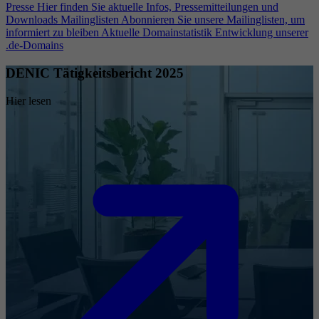
Presse
Hier finden Sie aktuelle Infos, Pressemitteilungen und
Downloads
Mailinglisten
Abonnieren Sie unsere Mailinglisten, um
informiert zu bleiben
Aktuelle Domainstatistik
Entwicklung unserer
.de-Domains
DENIC Tätigkeitsbericht 2025
Hier lesen