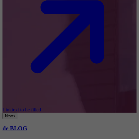
Linktext to be filled
News
de BLOG